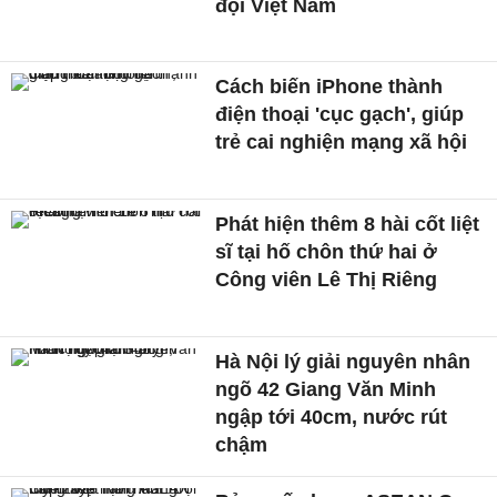
đội Việt Nam
Cách biến iPhone thành
điện thoại 'cục gạch', giúp
trẻ cai nghiện mạng xã hội
Phát hiện thêm 8 hài cốt liệt
sĩ tại hố chôn thứ hai ở
Công viên Lê Thị Riêng
Hà Nội lý giải nguyên nhân
ngõ 42 Giang Văn Minh
ngập tới 40cm, nước rút
chậm