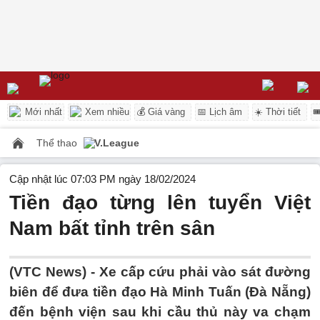
Mới nhất
Xem nhiều
💰 Giá vàng
📅 Lịch âm
☀️ Thời tiết

Thể thao
V.League
Cập nhật lúc 07:03 PM ngày 18/02/2024
Tiền đạo từng lên tuyển Việt
Nam bất tỉnh trên sân
(VTC News) -
Xe cấp cứu phải vào sát đường
biên để đưa tiền đạo Hà Minh Tuấn (Đà Nẵng)
đến bệnh viện sau khi cầu thủ này va chạm