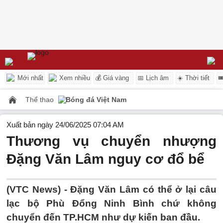
Mới nhất
Xem nhiều
💰 Giá vàng
📅 Lịch âm
☀️ Thời tiết

Thể thao
Bóng đá Việt Nam
Xuất bản ngày 24/06/2025 07:04 AM
Thương vụ chuyển nhượng
Đặng Văn Lâm nguy cơ đổ bể
(VTC News) -
Đặng Văn Lâm có thể ở lại câu
lạc bộ Phù Đổng Ninh Bình chứ không
chuyển đến TP.HCM như dự kiến ban đầu.