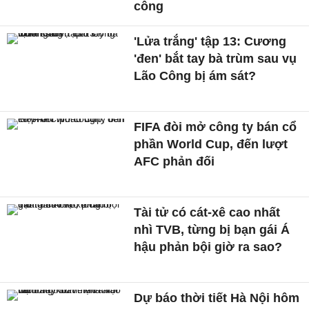
công
'Lửa trắng' tập 13: Cương
'đen' bắt tay bà trùm sau vụ
Lão Công bị ám sát?
FIFA đòi mở công ty bán cổ
phần World Cup, đến lượt
AFC phản đối
Tài tử có cát-xê cao nhất
nhì TVB, từng bị bạn gái Á
hậu phản bội giờ ra sao?
Dự báo thời tiết Hà Nội hôm