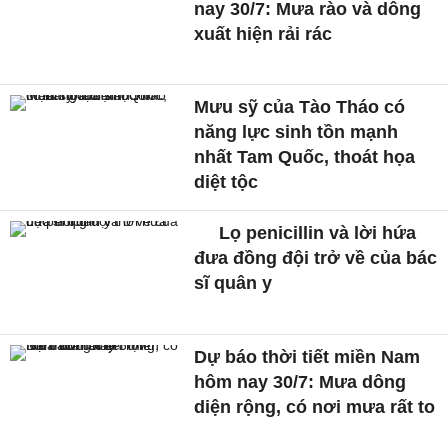
nay 30/7: Mưa rào và dông
xuất hiện rải rác
Mưu sỹ của Tào Tháo có
năng lực sinh tồn mạnh
nhất Tam Quốc, thoát họa
diệt tộc
Lọ penicillin và lời hứa
đưa đồng đội trở về của bác
sĩ quân y
Dự báo thời tiết miền Nam
hôm nay 30/7: Mưa dông
diện rộng, có nơi mưa rất to