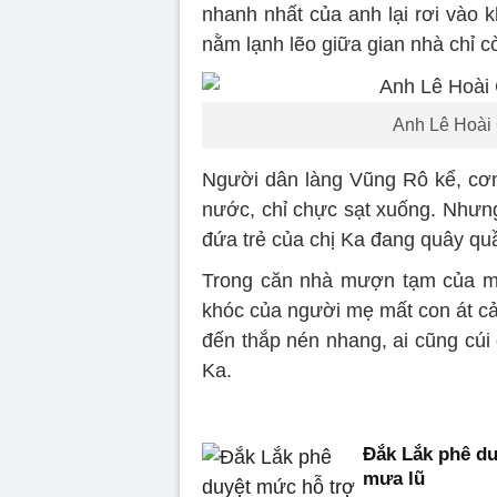
nhanh nhất của anh lại rơi vào 
nằm lạnh lẽo giữa gian nhà chỉ cò
Anh Lê Hoài 
Người dân làng Vũng Rô kể, cơn
nước, chỉ chực sạt xuống. Nhưng
đứa trẻ của chị Ka đang quây quầ
Trong căn nhà mượn tạm của mẹ r
khóc của người mẹ mất con át cả
đến thắp nén nhang, ai cũng cúi 
Ka.
Đắk Lắk phê du
mưa lũ