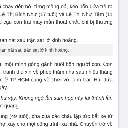
 chạy đến bới từng mảng đá, kéo bốn đứa trẻ ra
 Lê Thị Bích Như (17 tuổi) và Lê Thị Như Tâm (11
ai cậu con trai may mắn thoát chết, chỉ bị thương
tan nát sau trận sạt lở kinh hoàng.
âu, một mình gồng gánh nuôi bốn người con. Con
ự, tranh thủ xin về phép thăm nhà sau nhiều tháng
n ở TP.HCM cũng về chơi với anh trai. Hai đứa
gày.
hư vậy. Không ngờ lần sum họp này lại thành lần
ứt quãng.
ng (49 tuổi), cha của các cháu lập tức bắt xe từ
thợ xây cho một công trình xa nhà. Chuyến trở về