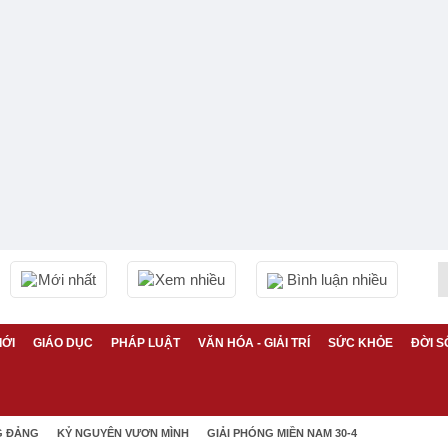
Mới nhất
Xem nhiều
Bình luận nhiều
IỚI
GIÁO DỤC
PHÁP LUẬT
VĂN HÓA - GIẢI TRÍ
SỨC KHỎE
ĐỜI S
G ĐẢNG
KỶ NGUYÊN VƯƠN MÌNH
GIẢI PHÓNG MIỀN NAM 30-4