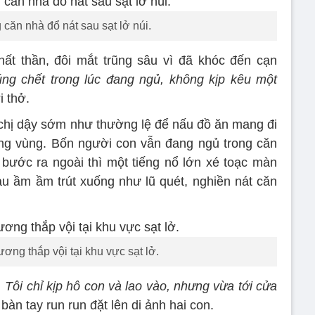
 căn nhà đổ nát sau sạt lở núi.
hất thần, đôi mắt trũng sâu vì đã khóc đến cạn
ng chết trong lúc đang ngủ, không kịp kêu một
i thở.
chị dậy sớm như thường lệ để nấu đồ ăn mang đi
ng vùng. Bốn người con vẫn đang ngủ trong căn
bước ra ngoài thì một tiếng nổ lớn xé toạc màn
u ầm ầm trút xuống như lũ quét, nghiền nát căn
ng thắp vội tại khu vực sạt lở.
ại. Tôi chỉ kịp hô con và lao vào, nhưng vừa tới cửa
bàn tay run run đặt lên di ảnh hai con.