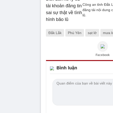
Công an tỉnh Đắk Lắ
đăng tải nội dung 
lũ.
Đắk Lắk
Phú Yên
sạt lở
mưa l
Facebook
Bình luận