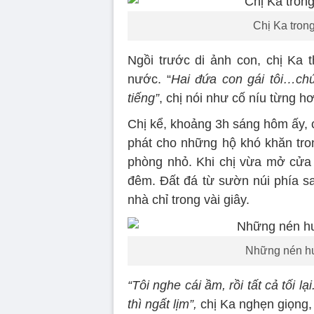
Chị Ka trong
Ngồi trước di ảnh con, chị Ka t
nước. “
Hai đứa con gái tôi…chú
tiếng”
, chị nói như cố níu từng hơ
Chị kể, khoảng 3h sáng hôm ấy, 
phát cho những hộ khó khăn tro
phòng nhỏ. Khi chị vừa mở cửa 
đêm. Đất đá từ sườn núi phía sa
nhà chỉ trong vài giây.
Những nén hươ
“Tôi nghe cái ầm, rồi tất cả tối l
thì ngất lịm”,
chị Ka nghẹn giọng, 