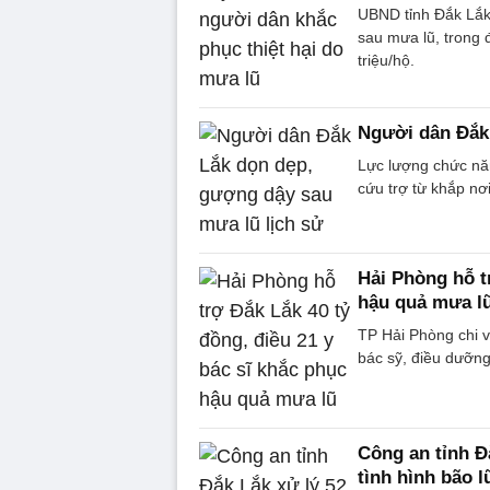
UBND tỉnh Đắk Lắk 
sau mưa lũ, trong 
triệu/hộ.
Người dân Đắk 
Lực lượng chức nă
cứu trợ từ khắp nơ
Hải Phòng hỗ t
hậu quả mưa l
TP Hải Phòng chi v
bác sỹ, điều dưỡn
Công an tỉnh Đắ
tình hình bão l