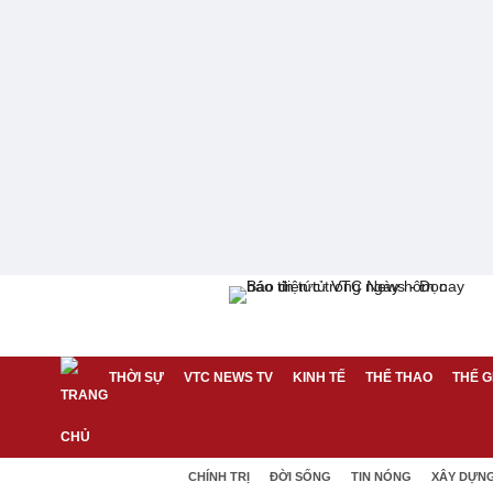
THỜI SỰ
VTC NEWS TV
KINH TẾ
THỂ THAO
THẾ G
CHÍNH TRỊ
ĐỜI SỐNG
TIN NÓNG
XÂY DỰN