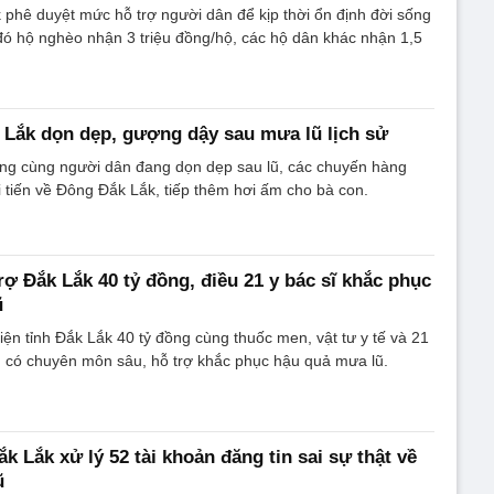
phê duyệt mức hỗ trợ người dân để kịp thời ổn định đời sống
đó hộ nghèo nhận 3 triệu đồng/hộ, các hộ dân khác nhận 1,5
Lắk dọn dẹp, gượng dậy sau mưa lũ lịch sử
ng cùng người dân đang dọn dẹp sau lũ, các chuyến hàng
i tiến về Đông Đắk Lắk, tiếp thêm hơi ấm cho bà con.
rợ Đắk Lắk 40 tỷ đồng, điều 21 y bác sĩ khắc phục
ũ
iện tỉnh Đắk Lắk 40 tỷ đồng cùng thuốc men, vật tư y tế và 21
g có chuyên môn sâu, hỗ trợ khắc phục hậu quả mưa lũ.
k Lắk xử lý 52 tài khoản đăng tin sai sự thật về
ũ