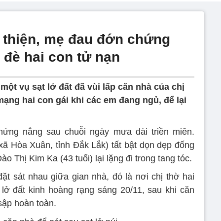
 thiện, mẹ đau đớn chứng
i đè hai con tử nạn
một vụ sạt lở đất đã vùi lấp căn nhà của chị
ạng hai con gái khi các em đang ngủ, để lại
 hửng nắng sau chuỗi ngày mưa dài triền miên.
xã Hòa Xuân, tỉnh Đắk Lắk) tất bật dọn dẹp đống
o Thị Kim Ka (43 tuổi) lại lặng đi trong tang tóc.
ặt sát nhau giữa gian nhà, đó là nơi chị thờ hai
 lở đất kinh hoàng rạng sáng 20/11, sau khi căn
 sập hoàn toàn.