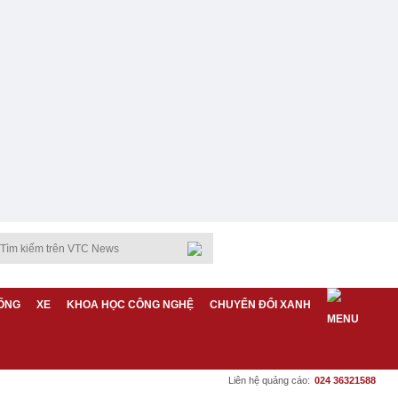
ỐNG
XE
KHOA HỌC CÔNG NGHỆ
CHUYỂN ĐỔI XANH
Liên hệ quảng cáo:
024 36321588