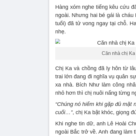
Hàng xóm nghe tiếng kêu cứu đã
ngoài. Nhưng hai bé gái là cháu
tuổi) đã tử vong ngay tại chỗ. H
nhẹ.
Căn nhà chị Ka 
Chị Ka và chồng đã ly hôn từ l
trai lớn đang đi nghĩa vụ quân s
xa nhà. Bích Như làm công nhâ
nhỏ hơn thì chị nuôi nấng từng n
“Chúng nó hiếm khi gặp đủ mặt n
cuối…”
, chị Ka bật khóc, giọng đ
Khi nghe tin dữ, anh Lê Hoài Chu
ngoài Bắc trở về. Anh đang làm 