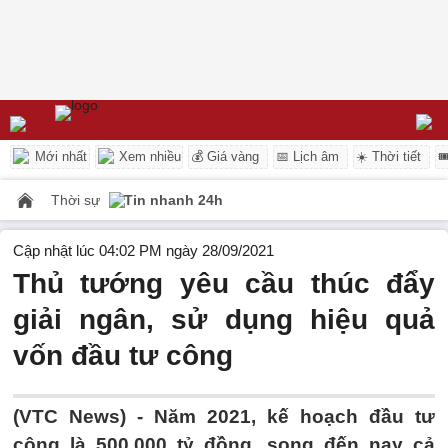
Mới nhất
Xem nhiều
💰 Giá vàng
📅 Lịch âm
☀️ Thời tiết

Thời sự
Tin nhanh 24h
Cập nhật lúc 04:02 PM ngày 28/09/2021
Thủ tướng yêu cầu thúc đẩy
giải ngân, sử dụng hiệu quả
vốn đầu tư công
(VTC News) -
Năm 2021, kế hoạch đầu tư
công là 500.000 tỷ đồng, song đến nay cả