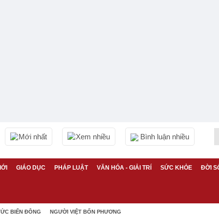
Mới nhất
Xem nhiều
Bình luận nhiều
IỚI
GIÁO DỤC
PHÁP LUẬT
VĂN HÓA - GIẢI TRÍ
SỨC KHỎE
ĐỜI S
TỨC BIỂN ĐÔNG
NGƯỜI VIỆT BỐN PHƯƠNG