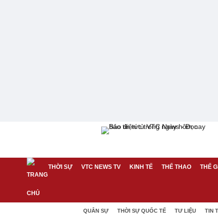
THỜI SỰ
VTC NEWS TV
KINH TẾ
THỂ THAO
THẾ G
QUÂN SỰ
THỜI SỰ QUỐC TẾ
TƯ LIỆU
TIN 