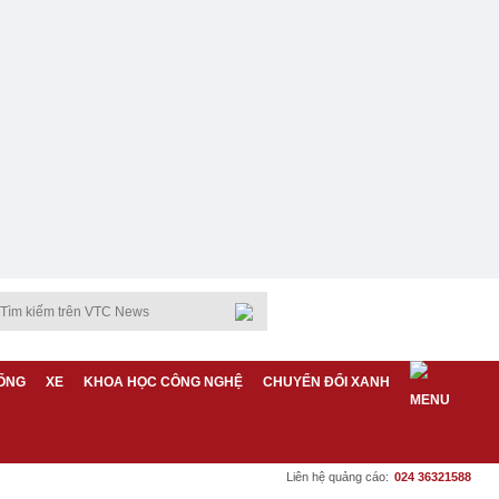
ỐNG
XE
KHOA HỌC CÔNG NGHỆ
CHUYỂN ĐỔI XANH
Liên hệ quảng cáo:
024 36321588