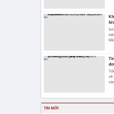
Kh
lử
Isr
oan
bắn
Ti
đơ
Tổn
về 
vàn
TIN MỚI