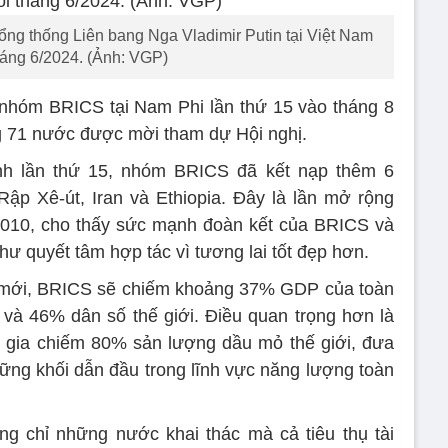
g thống Liên bang Nga Vladimir Putin tại Việt Nam
háng 6/2024. (Ảnh: VGP)
 nhóm BRICS tại Nam Phi lần thứ 15 vào tháng 8
g 71 nước được mời tham dự Hội nghị.
nh lần thứ 15, nhóm BRICS đã kết nạp thêm 6
ập Xê-út, Iran và Ethiopia. Đây là lần mở rộng
2010, cho thấy sức mạnh đoàn kết của BRICS và
hư quyết tâm hợp tác vì tương lai tốt đẹp hơn.
n mới, BRICS sẽ chiếm khoảng 37% GDP của toàn
à 46% dân số thế giới. Điều quan trọng hơn là
 gia chiếm 80% sản lượng dầu mỏ thế giới, đưa
ững khối dẫn đầu trong lĩnh vực năng lượng toàn
g chỉ những nước khai thác mà cả tiêu thụ tài