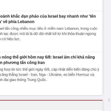
oảnh khắc đạn pháo của Israel bay nhanh như 'tên
a' về phía Lebanon
ael tấn công nhiều mục tiêu ở miền nam Lebanon, trong cuộc
h tạc được mô tả là dữ dội nhất kể từ khi thỏa thuận ngừng
 có hiệu lực.
n nóng thế giới hôm nay 6/8: Israel ám chỉ khả năng
n phương tấn công Iran
g hợp tin tức thế giới ngày 6/8, cập nhật diễn biến đáng chú ý
căng thẳng Israel - Iran, Nga - Ukraine, eo biển Hormuz và
h đai giao thông Trung Quốc.