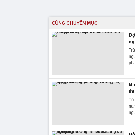
CÙNG CHUYÊN MỤC
Độ
ng
Trậ
ngư
phả
Nh
th
Tờ 
nam
ng
Độ