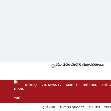
THỜI SỰ
VTC NEWS TV
KINH TẾ
THỂ THAO
THẾ G
QUÂN SỰ
THỜI SỰ QUỐC TẾ
TƯ LIỆU
TIN 