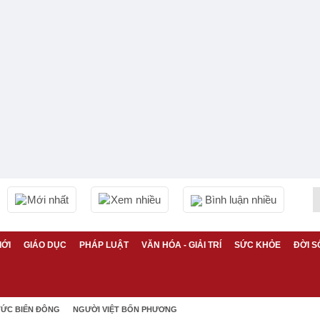
Mới nhất
Xem nhiều
Bình luận nhiều
IỚI
GIÁO DỤC
PHÁP LUẬT
VĂN HÓA - GIẢI TRÍ
SỨC KHỎE
ĐỜI S
TỨC BIỂN ĐÔNG
NGƯỜI VIỆT BỐN PHƯƠNG