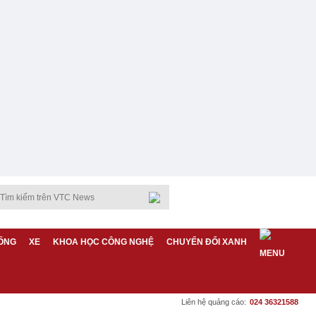
ỐNG
XE
KHOA HỌC CÔNG NGHỆ
CHUYỂN ĐỔI XANH
Liên hệ quảng cáo:
024 36321588