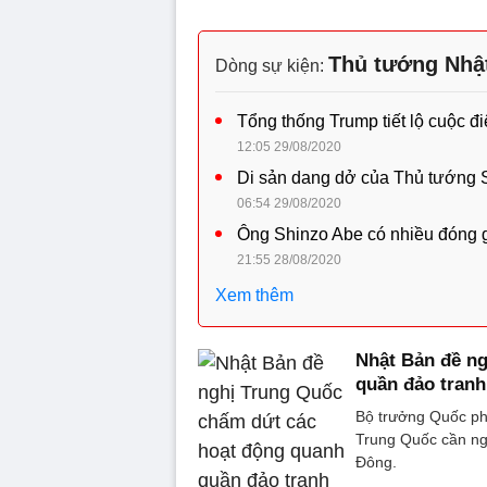
Thủ tướng Nhậ
Dòng sự kiện:
Tổng thống Trump tiết lộ cuộc đ
12:05 29/08/2020
Di sản dang dở của Thủ tướng 
06:54 29/08/2020
Ông Shinzo Abe có nhiều đóng g
21:55 28/08/2020
Xem thêm
Nhật Bản đề n
quần đảo tranh
Bộ trưởng Quốc ph
Trung Quốc cần ng
Đông.