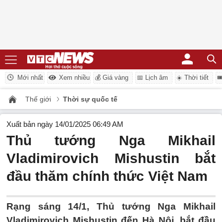
Mới nhất
Xem nhiều
💰 Giá vàng
📅 Lịch âm
☀️ Thời tiết

Thế giới
Thời sự quốc tế
Xuất bản ngày 14/01/2025 06:49 AM
Thủ tướng Nga Mikhail
Vladimirovich Mishustin bắt
đầu thăm chính thức Việt Nam
Rạng sáng 14/1, Thủ tướng Nga Mikhail
Vladimirovich Mishustin đến Hà Nội, bắt đầu