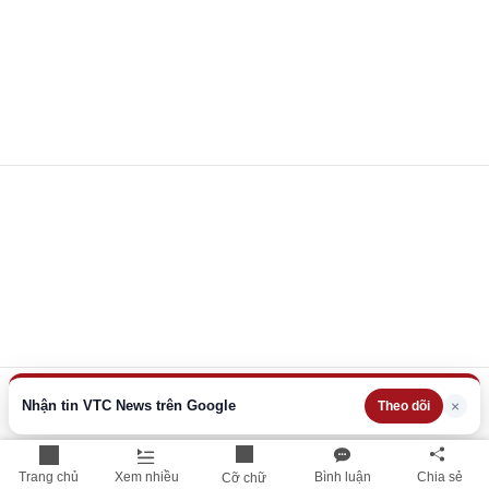
Nhận tin VTC News trên Google
×
Theo dõi
Trang chủ
Xem nhiều
Bình luận
Chia sẻ
Cỡ chữ