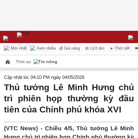
Mới nhất
Xem nhiều
💰 Giá vàng
📅 Lịch âm
☀️ Thời tiết

Thời sự
Tin nóng
Cập nhật lúc 04:10 PM ngày 04/05/2026
Thủ tướng Lê Minh Hưng chủ
trì phiên họp thường kỳ đầu
tiên của Chính phủ khóa XVI
(VTC News) -
Chiều 4/5, Thủ tướng Lê Minh
Hưng chủ trì phiên họp Chính phủ thường kỳ