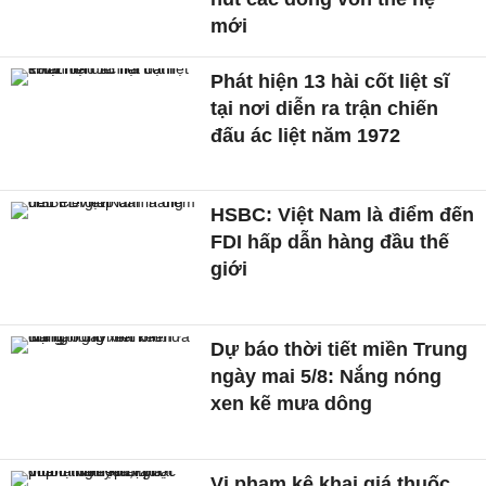
mới
Phát hiện 13 hài cốt liệt sĩ
tại nơi diễn ra trận chiến
đấu ác liệt năm 1972
HSBC: Việt Nam là điểm đến
FDI hấp dẫn hàng đầu thế
giới
Dự báo thời tiết miền Trung
ngày mai 5/8: Nắng nóng
xen kẽ mưa dông
Vi phạm kê khai giá thuốc