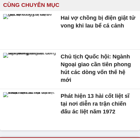
CÙNG CHUYÊN MỤC
Hai vợ chồng bị điện giật tử
vong khi lau bể cá cảnh
Chủ tịch Quốc hội: Ngành
Ngoại giao cần tiên phong
hút các dòng vốn thế hệ
mới
Phát hiện 13 hài cốt liệt sĩ
tại nơi diễn ra trận chiến
đấu ác liệt năm 1972