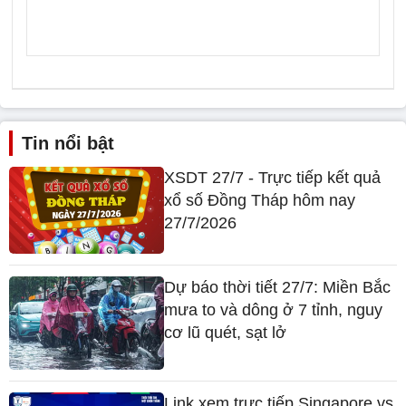
Tin nổi bật
XSDT 27/7 - Trực tiếp kết quả
xổ số Đồng Tháp hôm nay
27/7/2026
Dự báo thời tiết 27/7: Miền Bắc
mưa to và dông ở 7 tỉnh, nguy
cơ lũ quét, sạt lở
Link xem trực tiếp Singapore vs