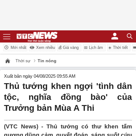
Mới nhất
Xem nhiều
💰 Giá vàng
📅 Lịch âm
☀️ Thời tiết

Thời sự
Tin nóng
Xuất bản ngày 04/08/2025 09:55 AM
Thủ tướng khen ngợi 'tình dân
tộc, nghĩa đồng bào' của
Trưởng bản Mùa A Thi
(VTC News) -
Thủ tướng có thư khen tấm
gương dũng cảm, quyết đoán, sáng suốt cứu