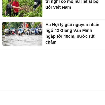
trí nghi có mộ nữ liệt sĩ bộ
đội Việt Nam
Hà Nội lý giải nguyên nhân
ngõ 42 Giang Văn Minh
ngập tới 40cm, nước rút
chậm