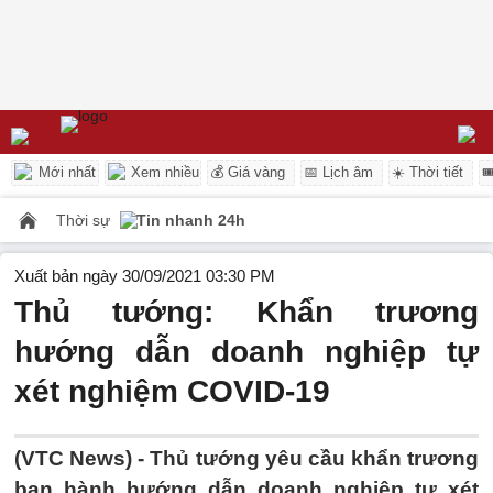
Mới nhất
Xem nhiều
💰 Giá vàng
📅 Lịch âm
☀️ Thời tiết

Thời sự
Tin nhanh 24h
Xuất bản ngày 30/09/2021 03:30 PM
Thủ tướng: Khẩn trương
hướng dẫn doanh nghiệp tự
xét nghiệm COVID-19
(VTC News) -
Thủ tướng yêu cầu khẩn trương
ban hành hướng dẫn doanh nghiệp tự xét