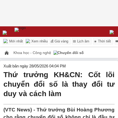
Mới nhất
Xem nhiều
💰 Giá vàng
📅 Lịch âm
☀️ Thời tiết

Khoa học - Công nghệ
Chuyển đổi số
Xuất bản ngày 28/05/2026 04:04 PM
Thứ trưởng KH&CN: Cốt lõi
chuyển đổi số là thay đổi tư
duy và cách làm
(VTC News) -
Thứ trưởng Bùi Hoàng Phương
cho rằng chuyển đổi số không chỉ là đầu tư