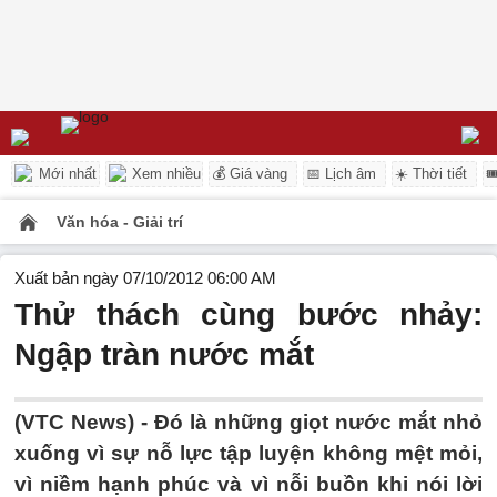
Mới nhất
Xem nhiều
💰 Giá vàng
📅 Lịch âm
☀️ Thời tiết

Văn hóa - Giải trí
Xuất bản ngày 07/10/2012 06:00 AM
Thử thách cùng bước nhảy:
Ngập tràn nước mắt
(VTC News) - Đó là những giọt nước mắt nhỏ
xuống vì sự nỗ lực tập luyện không mệt mỏi,
vì niềm hạnh phúc và vì nỗi buồn khi nói lời