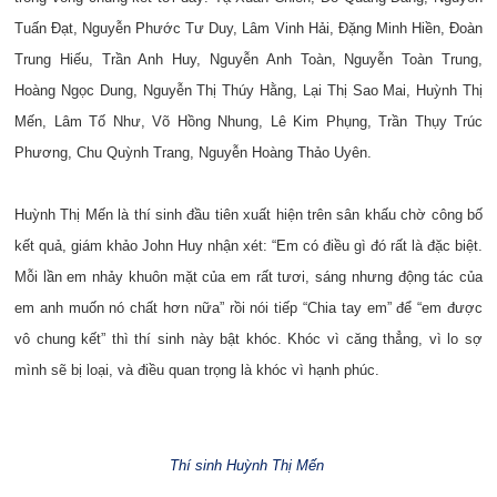
Tuấn Đạt, Nguyễn Phước Tư Duy, Lâm Vinh Hải, Đặng Minh Hiền, Đoàn
Trung Hiếu, Trần Anh Huy, Nguyễn Anh Toàn, Nguyễn Toàn Trung,
Hoàng Ngọc Dung, Nguyễn Thị Thúy Hằng, Lại Thị Sao Mai, Huỳnh Thị
Mến, Lâm Tố Như, Võ Hồng Nhung, Lê Kim Phụng, Trần Thụy Trúc
Phương, Chu Quỳnh Trang, Nguyễn Hoàng Thảo Uyên.
Huỳnh Thị Mến là thí sinh đầu tiên xuất hiện trên sân khấu chờ công bố
kết quả, giám khảo John Huy nhận xét: “Em có điều gì đó rất là đặc biệt.
Mỗi lần em nhảy khuôn mặt của em rất tươi, sáng nhưng động tác của
em anh muốn nó chất hơn nữa” rồi nói tiếp “Chia tay em” để “em được
vô chung kết” thì thí sinh này bật khóc. Khóc vì căng thẳng, vì lo sợ
mình sẽ bị loại, và điều quan trọng là khóc vì hạnh phúc.
Thí sinh Huỳnh Thị Mến