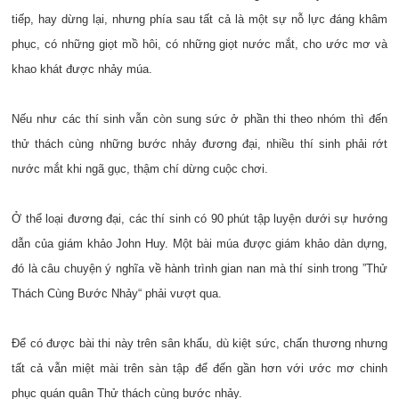
tiếp, hay dừng lại, nhưng phía sau tất cả là một sự nỗ lực đáng khâm
phục, có những giọt mồ hôi, có những giọt nước mắt, cho ước mơ và
khao khát được nhảy múa.
Nếu như các thí sinh vẫn còn sung sức ở phần thi theo nhóm thì đến
thử thách cùng những bước nhảy đương đại, nhiều thí sinh phải rớt
nước mắt khi ngã gục, thậm chí dừng cuộc chơi.
Ở thể loại đương đại, các thí sinh có 90 phút tập luyện dưới sự hướng
dẫn của giám khảo John Huy. Một bài múa được giám khảo dàn dựng,
đó là câu chuyện ý nghĩa về hành trình gian nan mà thí sinh trong ”Thử
Thách Cùng Bước Nhảy“ phải vượt qua.
Để có được bài thi này trên sân khấu, dù kiệt sức, chấn thương nhưng
tất cả vẫn miệt mài trên sàn tập để đến gần hơn với ước mơ chinh
phục quán quân Thử thách cùng bước nhảy.