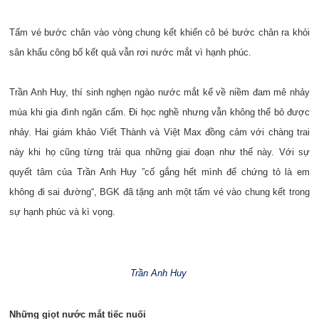
Tấm vé bước chân vào vòng chung kết khiến cô bé bước chân ra khỏi
sân khấu công bố kết quả vẫn rơi nước mắt vì hạnh phúc.
Trần Anh Huy, thí sinh nghẹn ngào nước mắt kể về niềm đam mê nhảy
múa khi gia đình ngăn cấm. Đi học nghề nhưng vẫn không thể bỏ được
nhảy. Hai giám khảo Viết Thành và Việt Max đồng cảm với chàng trai
này khi họ cũng từng trải qua những giai đoạn như thế này. Với sự
quyết tâm của Trần Anh Huy ”cố gắng hết mình để chứng tỏ là em
không đi sai đường“, BGK đã tặng anh một tấm vé vào chung kết trong
sự hạnh phúc và kì vọng.
Trần Anh Huy
Những giọt nước mắt tiếc nuối