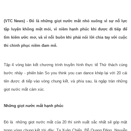
(VTC News) - Đó là những giọt nước mắt nhỏ xuống vì sự nỗ lực
tập luyện không mệt mỏi, vì niềm hạnh phúc khi được đi tiếp để
tìm kiếm ước mơ, và vì nỗi buồn khi phải nói lời chia tay với cuộc
thi chinh phục niềm đam mê.
Tập 4 vòng bán kết chương trình truyền hình thực tế Thử thách cùng
bước nhảy - phiên bản So you think you can dance khép lại với 20 cái
tên được đi tiếp vào vòng chung kết, và phía sau, là ngập tràn những
giọt nước mắt cảm xúc.
Những giọt nước mắt hạnh phúc
Đó là những giọt nước mắt của 20 thí sinh xuất sắc nhất sẽ góp mặt
trong vòng chung kết tới đây: Tạ Xuân Chiến, Đỗ Quang Đăng, Nguyễn