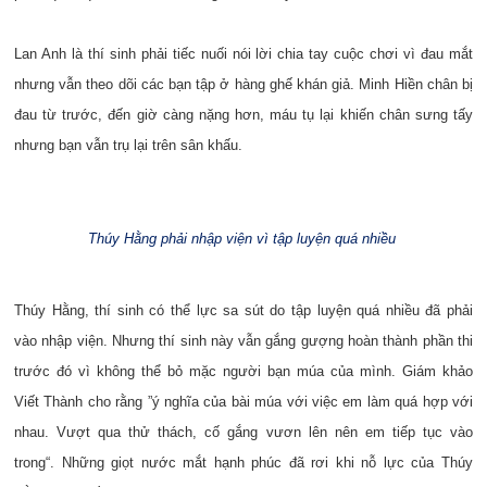
Lan Anh là thí sinh phải tiếc nuối nói lời chia tay cuộc chơi vì đau mắt
nhưng vẫn theo dõi các bạn tập ở hàng ghế khán giả. Minh Hiền chân bị
đau từ trước, đến giờ càng nặng hơn, máu tụ lại khiến chân sưng tấy
nhưng bạn vẫn trụ lại trên sân khấu.
Thúy Hằng phải nhập viện vì tập luyện quá nhiều
Thúy Hằng, thí sinh có thể lực sa sút do tập luyện quá nhiều đã phải
vào nhập viện. Nhưng thí sinh này vẫn gắng gượng hoàn thành phần thi
trước đó vì không thể bỏ mặc người bạn múa của mình. Giám khảo
Viết Thành cho rằng ”ý nghĩa của bài múa với việc em làm quá hợp với
nhau. Vượt qua thử thách, cố gắng vươn lên nên em tiếp tục vào
trong“. Những giọt nước mắt hạnh phúc đã rơi khi nỗ lực của Thúy