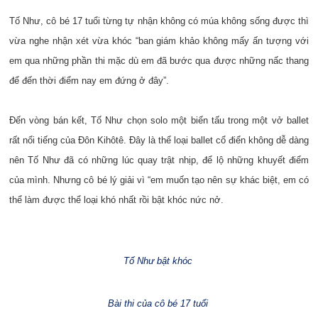
Tố Như, cô bé 17 tuổi từng tự nhận không có múa không sống được thì
vừa nghe nhận xét vừa khóc “ban giám khảo không mấy ấn tượng với
em qua những phần thi mặc dù em đã bước qua được những nấc thang
để đến thời điểm nay em đứng ở đây”.
Đến vòng bán kết, Tố Như chọn solo một biến tấu trong một vở ballet
rất nổi tiếng của Đôn Kihôtê. Đây là thể loại ballet cổ điển không dễ dàng
nên Tố Như đã có những lúc quay trật nhịp, để lộ những khuyết điểm
của mình. Nhưng cô bé lý giải vì “em muốn tạo nên sự khác biệt, em có
thể làm được thể loại khó nhất rồi bật khóc nức nở.
Tố Như bật khóc
Bài thi của cô bé 17 tuổi