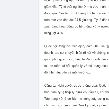
Nghị quyết cũng đặt chỉ tiêu tỷ lệ hộ nghè
giảm 4%. Tỷ lệ thất nghiệp ở khu vực thành t
động qua đào tạo từ 3 tháng trở lên có vă
trên một vạn dân đạt 24,5 giường. Tỷ lệ dân
xuất đang hoạt động có hệ thống xử lý nước 
rừng đạt 41%.
Quốc hội đồng thời xác định, năm 2016 sẽ tậ
doanh, tạo sự chuyển biến rõ nét về phòng, 
quốc phòng,
an ninh
, kiên trì đấu tranh bả
tự, an toàn xã hội, quản lý và sử dụng hiệu
đổi khí hậu, bảo vệ môi trường...
Cũng tại Nghị quyết được thông qua, Quốc h
bảo đảm tỷ lệ hợp lý giữa chi đầu tư, chi t
Tập trung xử lý cơ bản nợ đọng xây dựng cơ 
chi thường xuyên, bảo đảm kỷ luật, kỷ cươn