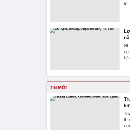
tế,
Lơ
n
Nhi
ngâ
hà
TIN MỚI
Tr
km
Tro
thô
nư