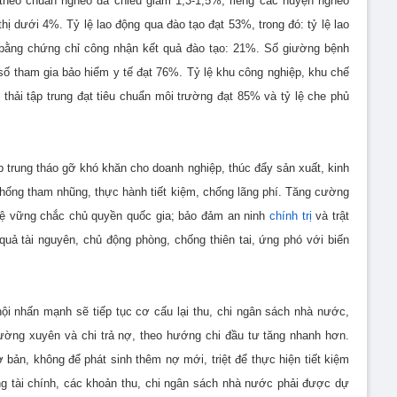
o theo chuẩn nghèo đa chiều giảm 1,3-1,5%, riêng các huyện nghèo
hị dưới 4%. Tỷ lệ lao động qua đào tạo đạt 53%, trong đó: tỷ lệ lao
n bằng chứng chỉ công nhận kết quả đào tạo: 21%. Số giường bệnh
 số tham gia bảo hiểm y tế đạt 76%. Tỷ lệ khu công nghiệp, khu chế
thải tập trung đạt tiêu chuẩn môi trường đạt 85% và tỷ lệ che phủ
p trung tháo gỡ khó khăn cho doanh nghiệp, thúc đẩy sản xuất, kinh
chống tham nhũng, thực hành tiết kiệm, chống lãng phí. Tăng cường
o vệ vững chắc chủ quyền quốc gia; bảo đảm an ninh
chính trị
và trật
 quả tài nguyên, chủ động phòng, chống thiên tai, ứng phó với biến
ội nhấn mạnh sẽ tiếp tục cơ cấu lại thu, chi ngân sách nhà nước,
hường xuyên và chi trả nợ, theo hướng chi đầu tư tăng nhanh hơn.
bản, không để phát sinh thêm nợ mới, triệt để thực hiện tiết kiệm
g tài chính, các khoản thu, chi ngân sách nhà nước phải được dự