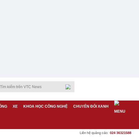
ỐNG
XE
KHOA HỌC CÔNG NGHỆ
CHUYỂN ĐỔI XANH
Liên hệ quảng cáo:
024 36321588