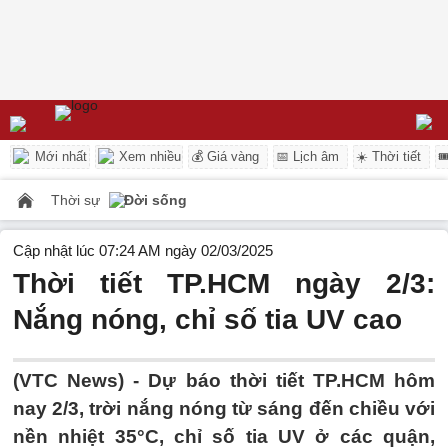
Mới nhất
Xem nhiều
💰 Giá vàng
📅 Lịch âm
☀️ Thời tiết

Thời sự
Đời sống
Cập nhật lúc 07:24 AM ngày 02/03/2025
Thời tiết TP.HCM ngày 2/3:
Nắng nóng, chỉ số tia UV cao
(VTC News) -
Dự báo thời tiết TP.HCM hôm
nay 2/3, trời nắng nóng từ sáng đến chiều với
nền nhiệt 35°C, chỉ số tia UV ở các quận,