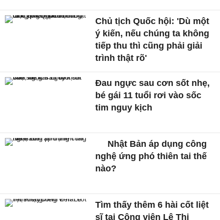
Chủ tịch Quốc hội: 'Dù một
ý kiến, nếu chúng ta không
tiếp thu thì cũng phải giải
trình thật rõ'
Đau ngực sau cơn sốt nhẹ,
bé gái 11 tuổi rơi vào sốc
tim nguy kịch
Nhật Bản áp dụng công
nghệ ứng phó thiên tai thế
nào?
Tìm thấy thêm 6 hài cốt liệt
sĩ tại Công viên Lê Thị