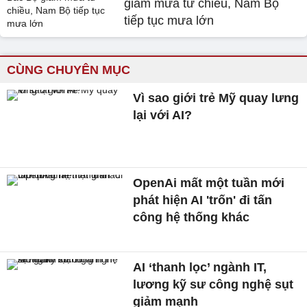
giảm mưa từ chiều, Nam Bộ
tiếp tục mưa lớn
CÙNG CHUYÊN MỤC
Vì sao giới trẻ Mỹ quay lưng
lại với AI?
OpenAi mất một tuần mới
phát hiện AI 'trốn' đi tấn
công hệ thống khác
AI ‘thanh lọc’ ngành IT,
lương kỹ sư công nghệ sụt
giảm mạnh