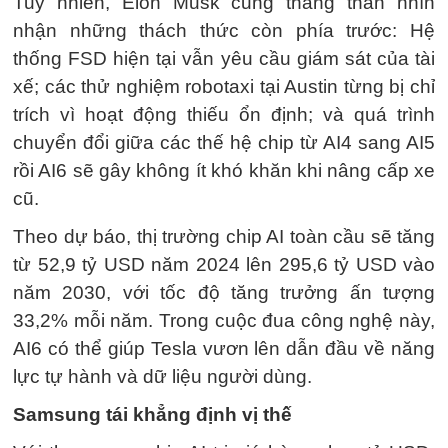
Tuy nhiên, Elon Musk cũng thẳng thắn nhìn
nhận những thách thức còn phía trước: Hệ
thống FSD hiện tại vẫn yêu cầu giám sát của tài
xế; các thử nghiệm robotaxi tại Austin từng bị chỉ
trích vì hoạt động thiếu ổn định; và quá trình
chuyển đổi giữa các thế hệ chip từ AI4 sang AI5
rồi AI6 sẽ gây không ít khó khăn khi nâng cấp xe
cũ.
Theo dự báo, thị trường chip AI toàn cầu sẽ tăng
từ 52,9 tỷ USD năm 2024 lên 295,6 tỷ USD vào
năm 2030, với tốc độ tăng trưởng ấn tượng
33,2% mỗi năm. Trong cuộc đua công nghệ này,
AI6 có thể giúp Tesla vươn lên dẫn đầu về năng
lực tự hành và dữ liệu người dùng.
Samsung tái khẳng định vị thế