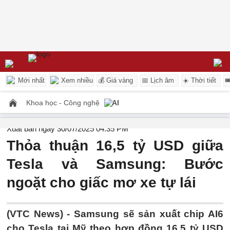
Mới nhất
Xem nhiều
💰 Giá vàng
📅 Lịch âm
☀️ Thời tiết

Khoa học - Công nghệ
AI
Xuất bản ngày 30/07/2025 04:35 PM
Thỏa thuận 16,5 tỷ USD giữa
Tesla và Samsung: Bước
ngoặt cho giấc mơ xe tự lái
(VTC News) -
Samsung sẽ sản xuất chip AI6
cho Tesla tại Mỹ theo hợp đồng 16,5 tỷ USD