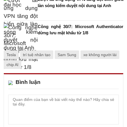
làn sóng kiểm duyệt nội dung tại Anh
Công nghệ 30/7: Microsoft Authenticator
dừng lưu mật khẩu từ 1/8
Tesla
trí tuệ nhân tạo
Sam Sung
xe không người lái
chip AI
Bình luận