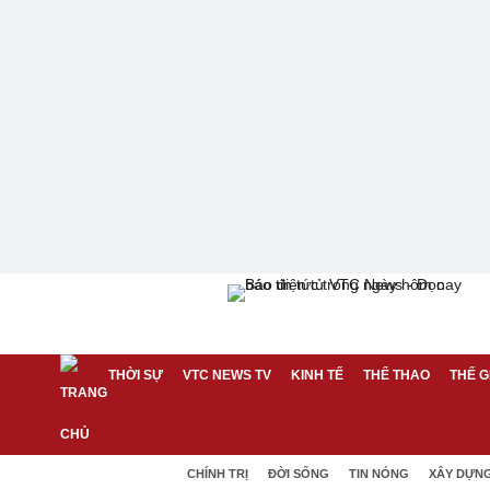
THỜI SỰ
VTC NEWS TV
KINH TẾ
THỂ THAO
THẾ G
CHÍNH TRỊ
ĐỜI SỐNG
TIN NÓNG
XÂY DỰN