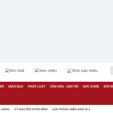
Mới nhất
Xem nhiều
Bình luận nhiều
IỚI
GIÁO DỤC
PHÁP LUẬT
VĂN HÓA - GIẢI TRÍ
SỨC KHỎE
ĐỜI S
G ĐẢNG
KỶ NGUYÊN VƯƠN MÌNH
GIẢI PHÓNG MIỀN NAM 30-4