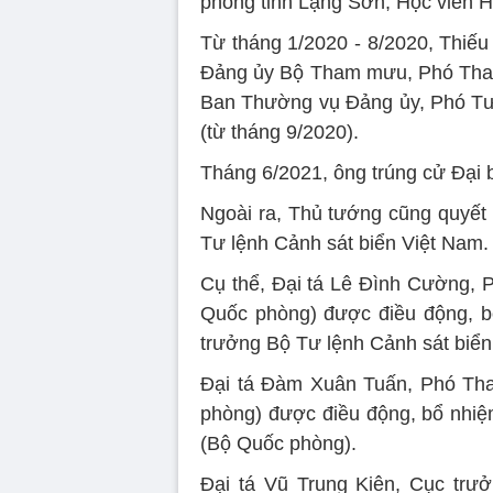
phòng tỉnh Lạng Sơn; Học viên H
Từ tháng 1/2020 - 8/2020, Thiế
Đảng ủy Bộ Tham mưu, Phó Tham
Ban Thường vụ Đảng ủy, Phó Tư
(từ tháng 9/2020).
Tháng 6/2021, ông trúng cử Đại 
Ngoài ra, Thủ tướng cũng quyết
Tư lệnh Cảnh sát biển Việt Nam.
Cụ thể, Đại tá Lê Đình Cường,
Quốc phòng) được điều động, 
trưởng Bộ Tư lệnh Cảnh sát biển
Đại tá Đàm Xuân Tuấn, Phó Th
phòng) được điều động, bổ nhiệ
(Bộ Quốc phòng).️
Đại tá Vũ Trung Kiên, Cục trư