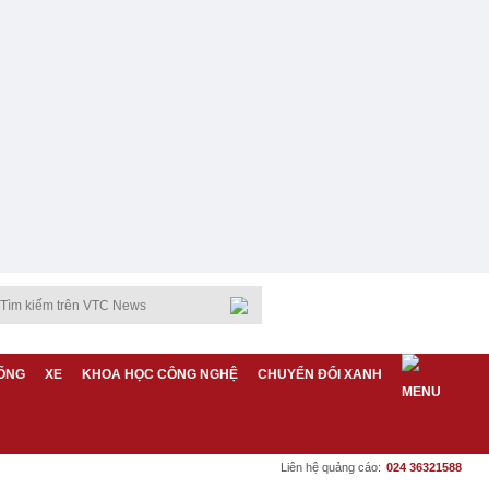
ỐNG
XE
KHOA HỌC CÔNG NGHỆ
CHUYỂN ĐỔI XANH
Liên hệ quảng cáo:
024 36321588