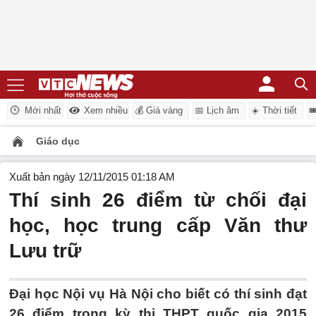
Mới nhất
Xem nhiều
💰 Giá vàng
📅 Lịch âm
☀️ Thời tiết

Giáo dục
Xuất bản ngày 12/11/2015 01:18 AM
Thí sinh 26 điểm từ chối đại
học, học trung cấp Văn thư
Lưu trữ
Đại học Nội vụ Hà Nội cho biết có thí sinh đạt
26 điểm trong kỳ thi THPT quốc gia 2015