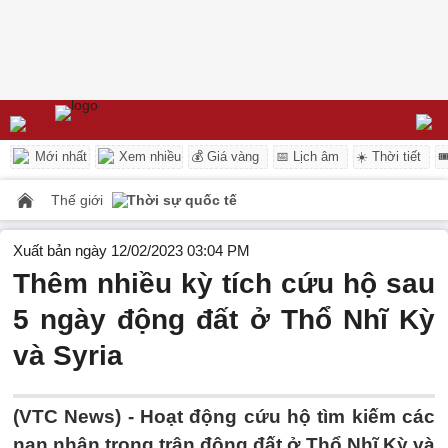
Mới nhất
Xem nhiều
💰 Giá vàng
📅 Lịch âm
☀️ Thời tiết

Thế giới
Thời sự quốc tế
Xuất bản ngày 12/02/2023 03:04 PM
Thêm nhiều kỳ tích cứu hộ sau
5 ngày động đất ở Thổ Nhĩ Kỳ
và Syria
(VTC News) -
Hoạt động cứu hộ tìm kiếm các
nạn nhân trong trận động đất ở Thổ Nhĩ Kỳ và