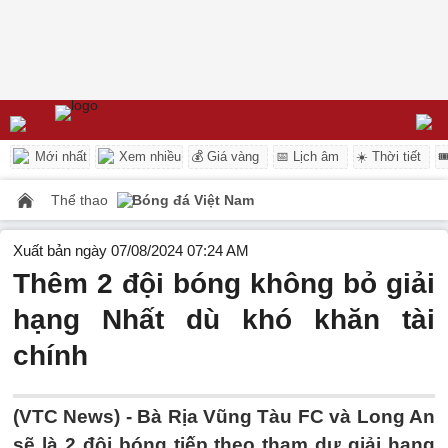
Mới nhất
Xem nhiều
💰 Giá vàng
📅 Lịch âm
☀️ Thời tiết

Thể thao
Bóng đá Việt Nam
Xuất bản ngày 07/08/2024 07:24 AM
Thêm 2 đội bóng không bỏ giải
hạng Nhất dù khó khăn tài
chính
(VTC News) -
Bà Rịa Vũng Tàu FC và Long An
sẽ là 2 đội bóng tiếp theo tham dự giải hạng