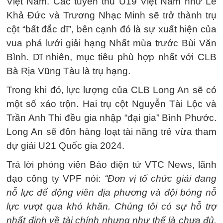
Việt Nam. Các tuyển thủ U19 Việt Nam như Lê
Khả Đức và Trương Nhạc Minh sẽ trở thành trụ
cột “bất đắc dĩ”, bên cạnh đó là sự xuất hiện của
vua phá lưới giải hạng Nhất mùa trước Bùi Văn
Bình. Dĩ nhiên, mục tiêu phù hợp nhất với CLB
Bà Rịa Vũng Tàu là trụ hạng.
Trong khi đó, lực lượng của CLB Long An sẽ có
một số xáo trộn. Hai trụ cột Nguyễn Tài Lộc và
Trần Anh Thi đều gia nhập “đại gia” Bình Phước.
Long An sẽ đôn hàng loạt tài năng trẻ vừa tham
dự giải U21 Quốc gia 2024.
Trả lời phóng viên Báo điện tử VTC News, lãnh
đạo công ty VPF nói:
“Đơn vị tổ chức giải đang
nỗ lực để động viên địa phương và đội bóng nỗ
lực vượt qua khó khăn. Chúng tôi có sự hỗ trợ
nhất định về tài chính nhưng như thế là chưa đủ.