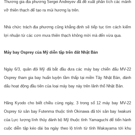
Thương gia địa phương Sergei Andreyev đã đề xuất phân tích các mảnh
vỡ thiên thạch để tạo ra mùi hương lạ trên.
Nhà chức trách địa phương cũng khẳng định sẽ tiếp tục tìm cách kiếm
lợi nhuận từ các cơn mưa thiên thạch không mời mà đến vừa qua.
Máy bay Osprey của Mỹ diễn tập trên đất Nhật Bản
Ngày 6/3, quân đội Mỹ đã bắt đầu đưa các máy bay chiến đấu MV-22
Osprey tham gia bay huấn luyện tầm thấp tại miền Tây Nhật Bản, đánh
dấu hoạt động đầu tiên của loại máy bay này trên lãnh thổ Nhật Bản.
Hãng Kyodo cho biết chiều cùng ngày, 3 trong số 12 máy bay MV-22
Osprey từ sân bay Futenma thuộc tỉnh Okinawa đã tới sân bay Iwakuni
của Lực lượng lính thủy đánh bộ Mỹ thuộc tỉnh Yamaguchi để tiến hành
cuộc diễn tập kéo dài ba ngày theo lộ trình từ tỉnh Wakayama tới khu