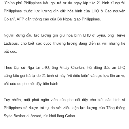
“Chính phủ Philippines kêu gọi trả tự do ngay lập tức 21 binh sĩ người
Philippines thuộc lực lượng gìn giữ hòa bình của LHQ ở Cao nguyên
Golan”, AFP dẫn thông cáo của Bộ Ngoại giao Philippines.
Người đứng đầu lực lượng gìn giữ hòa bình LHQ ở Syria, ông Herve
Ladsous, cho biết các cuộc thương lượng đang diễn ra với những kẻ
bắt cóc.
Theo Đại sứ Nga tại LHQ, ông Vitaly Churkin, Hội đồng Bảo an LHQ
cũng kêu gọi trả tự do 21 binh sĩ này “vô điều kiện” và cực lực lên án vụ
bắt cóc do phe nổi dậy tiến hành.
Tuy nhiên, một phát ngôn viên của phe nổi dậy cho biết các binh sĩ
Philippines sẽ được trả tự do với điều kiện lực lượng của Tổng thống
Syria Bashar al-Assad, rút khỏi làng Golan.