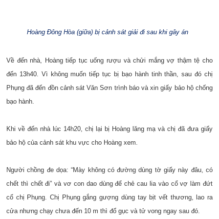
Hoàng Đông Hòa (giữa) bị cảnh sát giải đi sau khi gây án
Về đến nhà, Hoàng tiếp tục uống rượu và chửi mắng vợ thậm tệ cho
đến 13h40. Vì không muốn tiếp tục bị bạo hành tinh thần, sau đó chị
Phụng đã đến đồn cảnh sát Văn Sơn trình báo và xin giấy bảo hộ chống
bạo hành.
Khi về đến nhà lúc 14h20, chị lại bị Hoàng lăng mạ và chị đã đưa giấy
bảo hộ của cảnh sát khu vực cho Hoàng xem.
Người chồng đe dọa: “Mày không có đường dùng tờ giấy này đâu, có
chết thì chết đi” và vơ con dao dùng để chẻ cau lia vào cổ vợ làm đứt
cổ chị Phụng. Chị Phụng gắng gượng dùng tay bịt vết thương, lao ra
cửa nhưng chạy chưa đến 10 m thì đổ gục và tử vong ngay sau đó.