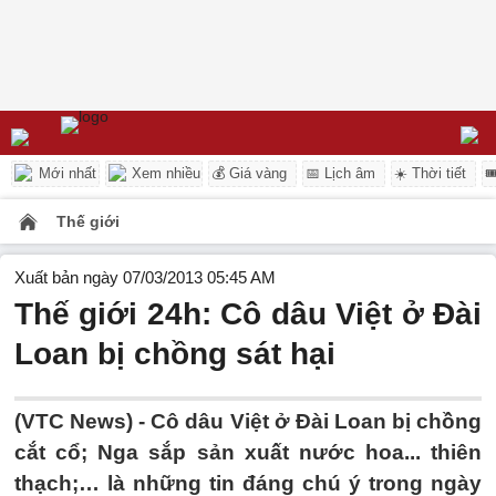
Mới nhất
Xem nhiều
💰 Giá vàng
📅 Lịch âm
☀️ Thời tiết

Thế giới
Xuất bản ngày 07/03/2013 05:45 AM
Thế giới 24h: Cô dâu Việt ở Đài
Loan bị chồng sát hại
(VTC News) - Cô dâu Việt ở Đài Loan bị chồng
cắt cổ; Nga sắp sản xuất nước hoa... thiên
thạch;… là những tin đáng chú ý trong ngày