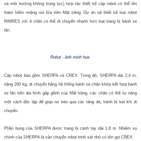
và môi trường không trọng lực) hợp tác thiết kế cặp robot có thể lên
thám hiểm miệng núi lửa trên Mặt trăng. Dự án sẽ thiết kế loại robot
RIMRES với 6 chân có thể di chuyển nhanh hơn loại trang bị bánh xe
lăn.
Robot - ảnh minh họa
Cặp robot bao gồm SHERPA và CREX. Trong đó, SHERPA dài 2,4 m,
nặng 200 kg, di chuyển bằng hệ thống bánh xe chân khớp kết hợp bánh
xe lăn trên địa hình gập gềnh của Mặt trăng, các chân có thể tự nâng
một cách độc lập để giúp nó trèo qua các tảng đá, tránh bị kẹt khi di
chuyển.
Phần bụng của SHERPA được trang bị cánh tay dài 1,8 m. Nhiệm vụ
chính của SHERPA là vận chuyển robot trinh sát nhỏ có tên gọi CREX.