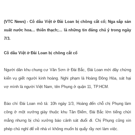
(VTC News) - Cô dâu Việt ở Đài Loan bị chồng cắt cổ; Nga sắp sản
xuất nước hoa... thiên thạch;… là những tin đáng chú ý trong ngày
7/3.
Cô dâu Việt ở Đài Loan bị chồng cắt cổ
Người dân khu chung cư Văn Sơn ở Đài Bắc, Đài Loan mới đây chứng
kiến vụ giết người kinh hoàng. Nghi phạm là Hoàng Đông Hòa, sát hại
vợ mình là người Việt Nam, tên Phụng ở quận 11, TP.HCM.
Báo chí Đài Loan mô tả: 10h ngày 1/3, Hoàng đến chỗ chị Phụng làm
công ở một xưởng giày thuộc khu Tân Điếm, Đài Bắc lớn tiếng chửi
mắng nhưng bị chủ xưởng báo cảnh sát đuổi đi. Chị Phụng cũng xin
phép chủ nghỉ để về nhà vì không muốn bị quấy rầy nơi làm việc.