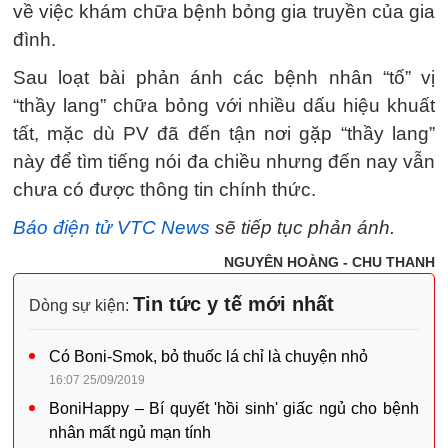
về việc khám chữa bệnh bỏng gia truyền của gia
đình.
Sau loạt bài phản ánh các bệnh nhân “tố” vị
“thầy lang” chữa bỏng với nhiều dấu hiệu khuất
tất, mặc dù PV đã đến tận nơi gặp “thầy lang”
này để tìm tiếng nói đa chiều nhưng đến nay vẫn
chưa có được thông tin chính thức.
Báo điện tử VTC News
sẽ tiếp tục phản ánh.
NGUYÊN HOÀNG - CHU THANH
Tin tức y tế mới nhất
Dòng sự kiện:
Có Boni-Smok, bỏ thuốc lá chỉ là chuyện nhỏ
16:07 25/09/2019
BoniHappy – Bí quyết 'hồi sinh' giấc ngủ cho bệnh
nhân mất ngủ mạn tính