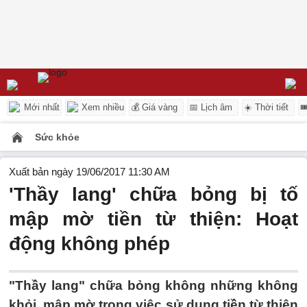
Mới nhất
Xem nhiều
💰 Giá vàng
📅 Lịch âm
☀️ Thời tiết

Sức khỏe
Xuất bản ngày 19/06/2017 11:30 AM
'Thầy lang' chữa bỏng bị tố
mập mờ tiền từ thiện: Hoạt
động không phép
"Thầy lang" chữa bỏng không những không
khỏi, mập mờ trong việc sử dụng tiền từ thiện