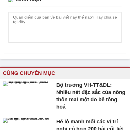
CÙNG CHUYÊN MỤC
Bộ trưởng VH-TT&DL:
Nhiều nét đặc sắc của nông
thôn mai một do bê tông
hoá
Hé lộ manh mối các vị trí
nghi có hơn 200 hài cốt liệt