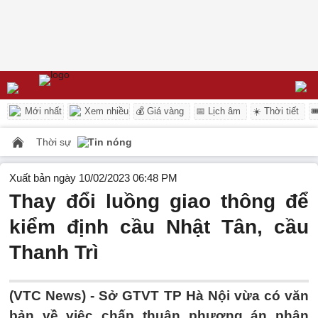
Mới nhất
Xem nhiều
💰 Giá vàng
📅 Lịch âm
☀️ Thời tiết

Thời sự
Tin nóng
Xuất bản ngày 10/02/2023 06:48 PM
Thay đổi luồng giao thông để
kiểm định cầu Nhật Tân, cầu
Thanh Trì
(VTC News) -
Sở GTVT TP Hà Nội vừa có văn
bản về việc chấp thuận phương án phân