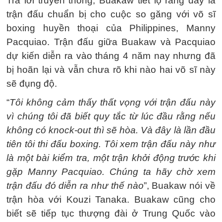
Trả lời truyền thông, Buakaw tiết lộ rằng đây là
trận đấu chuẩn bị cho cuộc so găng với võ sĩ
boxing huyền thoại của Philippines, Manny
Pacquiao. Trận đấu giữa Buakaw và Pacquiao
dự kiến diễn ra vào tháng 4 năm nay nhưng đã
bị hoãn lại và vẫn chưa rõ khi nào hai võ sĩ này
sẽ đụng độ.
“
Tôi không cảm thấy thất vọng với trận đấu này
vì chúng tôi đã biết quy tắc từ lúc đầu rằng nếu
không có knock-out thì sẽ hòa. Và đây là lần đầu
tiên tôi thi đấu boxing. Tôi xem trận đấu này như
là một bài kiểm tra, một trận khởi động trước khi
gặp Manny Pacquiao. Chúng ta hãy chờ xem
trận đấu đó diễn ra như thế nào
”, Buakaw nói về
trận hòa với Kouzi Tanaka. Buakaw cũng cho
biết sẽ tiếp tục thượng đài ở Trung Quốc vào