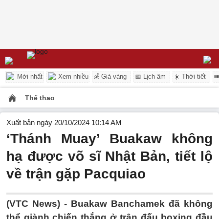
Mới nhất
Xem nhiều
💰 Giá vàng
📅 Lịch âm
☀️ Thời tiết

Thể thao
Xuất bản ngày 20/10/2024 10:14 AM
‘Thánh Muay’ Buakaw không
hạ được võ sĩ Nhật Bản, tiết lộ
về trận gặp Pacquiao
(VTC News) -
Buakaw Banchamek đã không
thể giành chiến thắng ở trận đấu boxing đầu