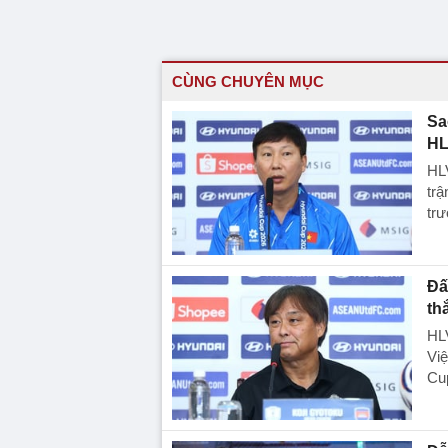
CÙNG CHUYÊN MỤC
Sa
HL
HLV
trậ
trư
Đấ
th
HLV
Việ
Cu