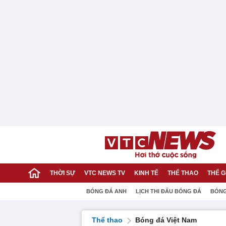
THỜI SỰ
VTC NEWS TV
KINH TẾ
THỂ THAO
THẾ G
BÓNG ĐÁ ANH
LỊCH THI ĐẤU BÓNG ĐÁ
BÓNG
Thể thao
Bóng đá Việt Nam