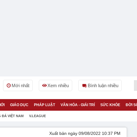
Mới nhất
Xem nhiều
Bình luận nhiều
IỚI
GIÁO DỤC
PHÁP LUẬT
VĂN HÓA - GIẢI TRÍ
SỨC KHỎE
ĐỜI S
 ĐÁ VIỆT NAM
V.LEAGUE
Xuất bản ngày 09/08/2022 10:37 PM