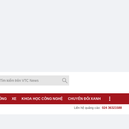
ỐNG
XE
KHOA HỌC CÔNG NGHỆ
CHUYỂN ĐỔI XANH
Liên hệ quảng cáo:
024 36321588