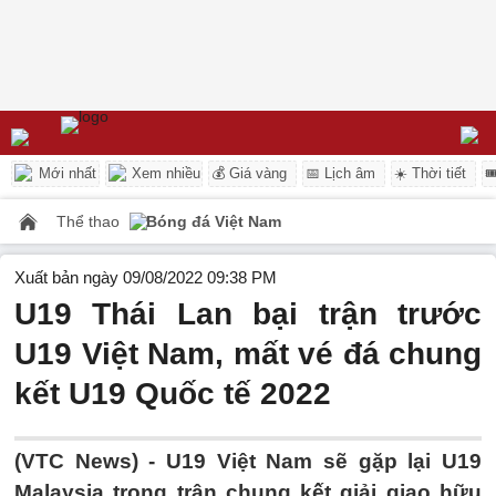
Mới nhất
Xem nhiều
💰 Giá vàng
📅 Lịch âm
☀️ Thời tiết

Thể thao
Bóng đá Việt Nam
Xuất bản ngày 09/08/2022 09:38 PM
U19 Thái Lan bại trận trước
U19 Việt Nam, mất vé đá chung
kết U19 Quốc tế 2022
(VTC News) -
U19 Việt Nam sẽ gặp lại U19
Malaysia trong trận chung kết giải giao hữu