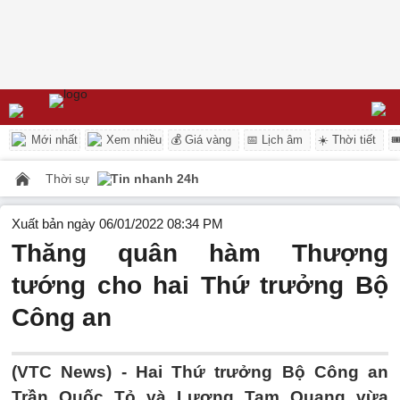
Mới nhất
Xem nhiều
💰 Giá vàng
📅 Lịch âm
☀️ Thời tiết

Thời sự
Tin nhanh 24h
Xuất bản ngày 06/01/2022 08:34 PM
Thăng quân hàm Thượng
tướng cho hai Thứ trưởng Bộ
Công an
(VTC News) -
Hai Thứ trưởng Bộ Công an
Trần Quốc Tỏ và Lương Tam Quang vừa