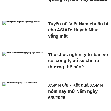
Tuyển nữ Việt Nam chuẩn bị
cho ASIAD: Huỳnh Như
vắng mặt
Thu chục nghìn tỷ từ bán vé
số, công ty xổ số chi trả
thưởng thế nào?
XSMN 6/8 - Kết quả XSMN
hôm nay thứ Năm ngày
6/8/2026