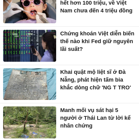
hết hơn 100 triệu, về Việt
Nam chưa đến 4 triệu đồng
Chứng khoán Việt diễn biến
thế nào khi Fed giữ nguyên
lãi suất?
Khai quật mộ liệt sĩ ở Đà
Nẵng, phát hiện tấm bia
khắc dòng chữ 'NG T TRO'
Manh mối vụ sát hại 5
người ở Thái Lan từ lời kể
nhân chứng