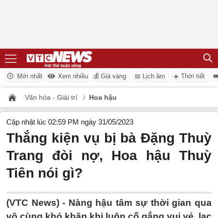
Mới nhất
Xem nhiều
💰 Giá vàng
📅 Lịch âm
☀️ Thời tiết

Văn hóa - Giải trí
Hoa hậu
Cập nhật lúc 02:59 PM ngày 31/05/2023
Thắng kiện vụ bị bà Đặng Thuỳ
Trang đòi nợ, Hoa hậu Thuỳ
Tiên nói gì?
(VTC News) -
Nàng hậu tâm sự thời gian qua
vô cùng khó khăn khi luôn cố gắng vui vẻ, lạc