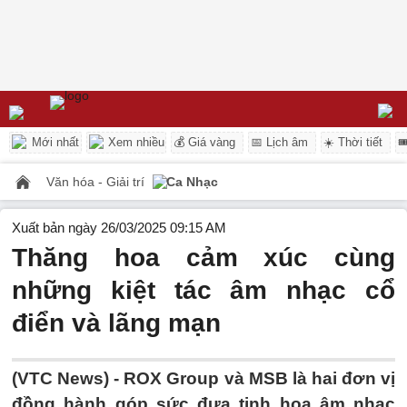
Mới nhất
Xem nhiều
💰 Giá vàng
📅 Lịch âm
☀️ Thời tiết

Văn hóa - Giải trí
Ca Nhạc
Xuất bản ngày 26/03/2025 09:15 AM
Thăng hoa cảm xúc cùng
những kiệt tác âm nhạc cổ
điển và lãng mạn
(VTC News) -
ROX Group và MSB là hai đơn vị
đồng hành góp sức đưa tinh hoa âm nhạc