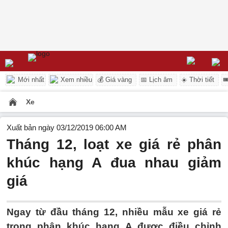
Mới nhất
Xem nhiều
💰 Giá vàng
📅 Lịch âm
☀️ Thời tiết

Xe
Xuất bản ngày 03/12/2019 06:00 AM
Tháng 12, loạt xe giá rẻ phân
khúc hạng A đua nhau giảm
giá
Ngay từ đầu tháng 12, nhiều mẫu xe giá rẻ
trong phân khúc hạng A được điều chỉnh