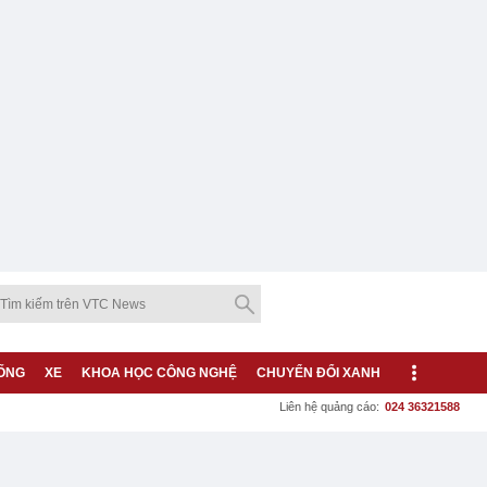
ỐNG
XE
KHOA HỌC CÔNG NGHỆ
CHUYỂN ĐỔI XANH
Liên hệ quảng cáo:
024 36321588