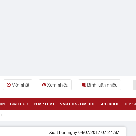
Mới nhất
Xem nhiều
Bình luận nhiều
IỚI
GIÁO DỤC
PHÁP LUẬT
VĂN HÓA - GIẢI TRÍ
SỨC KHỎE
ĐỜI S
ỆT
Xuất bản ngày 04/07/2017 07:27 AM