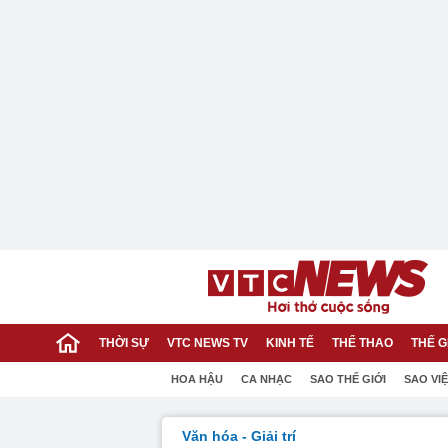
THỜI SỰ
VTC NEWS TV
KINH TẾ
THỂ THAO
THẾ G
HOA HẬU
CA NHẠC
SAO THẾ GIỚI
SAO VI
Văn hóa - Giải trí