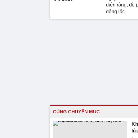
diện rộng, đề 
dông lốc
CÙNG CHUYÊN MỤC
Kh
lử