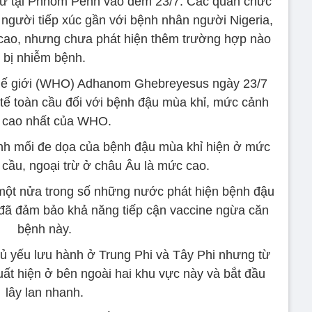
giữ tại Phnom Penh vào đêm 23/7. Các quan chức
 người tiếp xúc gần với bệnh nhân người Nigeria,
 cao, nhưng chưa phát hiện thêm trường hợp nào
bị nhiễm bệnh.
hế giới (WHO) Adhanom Ghebreyesus ngày 23/7
 tế toàn cầu đối với bệnh đậu mùa khỉ, mức cảnh
 cao nhất của WHO.
h mối đe dọa của bệnh đậu mùa khỉ hiện ở mức
 cầu, ngoại trừ ở châu Âu là mức cao.
ột nửa trong số những nước phát hiện bệnh đậu
 đã đảm bảo khả năng tiếp cận vaccine ngừa căn
bệnh này.
ủ yếu lưu hành ở Trung Phi và Tây Phi nhưng từ
ất hiện ở bên ngoài hai khu vực này và bắt đầu
lây lan nhanh.