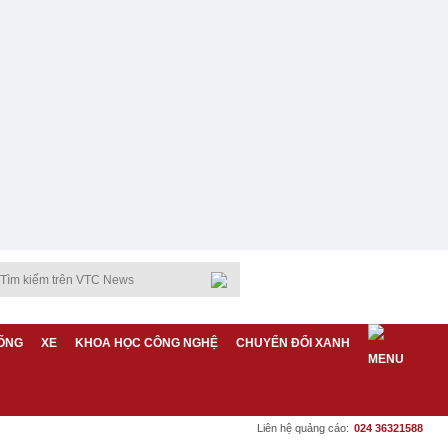
ỐNG
XE
KHOA HỌC CÔNG NGHỆ
CHUYỂN ĐỔI XANH
Liên hệ quảng cáo:
024 36321588