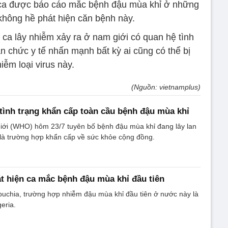
 ca được báo cáo mắc bệnh đậu mùa khỉ ở những
không hề phát hiện căn bệnh này.
ca lây nhiễm xảy ra ở nam giới có quan hệ tình
n chức y tế nhấn mạnh bất kỳ ai cũng có thể bị
iễm loại virus này.
(Nguồn: vietnamplus)
ình trạng khẩn cấp toàn cầu bệnh đậu mùa khỉ
giới (WHO) hôm 23/7 tuyên bố bệnh đậu mùa khỉ đang lây lan
 là trường hợp khẩn cấp về sức khỏe cộng đồng.
 hiện ca mắc bệnh đậu mùa khỉ đầu tiên
uchia, trường hợp nhiễm đậu mùa khỉ đầu tiên ở nước này là
eria.