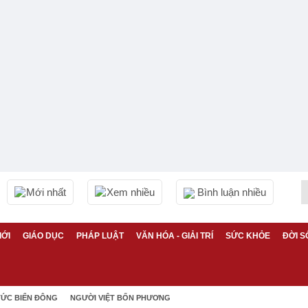
Mới nhất
Xem nhiều
Bình luận nhiều
IỚI
GIÁO DỤC
PHÁP LUẬT
VĂN HÓA - GIẢI TRÍ
SỨC KHỎE
ĐỜI S
TỨC BIỂN ĐÔNG
NGƯỜI VIỆT BỐN PHƯƠNG