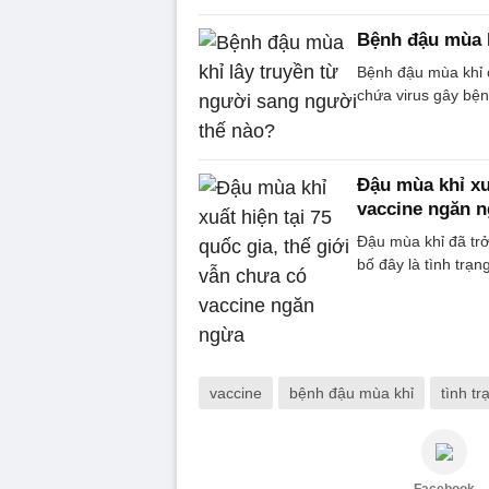
Bệnh đậu mùa k
Bệnh đậu mùa khỉ c
chứa virus gây bện
Đậu mùa khỉ xuấ
vaccine ngăn 
Đậu mùa khỉ đã trở
bố đây là tình trạ
vaccine
bệnh đậu mùa khỉ
tình t
Facebook