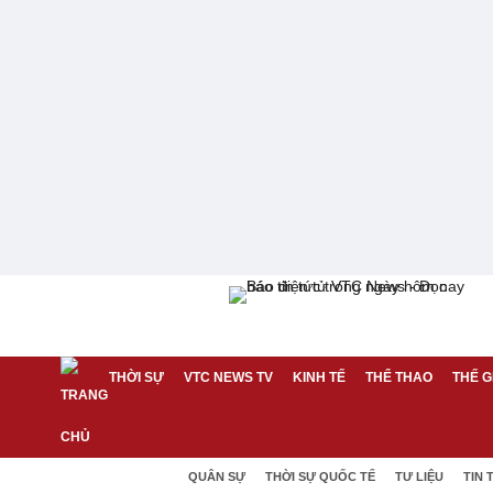
THỜI SỰ
VTC NEWS TV
KINH TẾ
THỂ THAO
THẾ G
QUÂN SỰ
THỜI SỰ QUỐC TẾ
TƯ LIỆU
TIN 