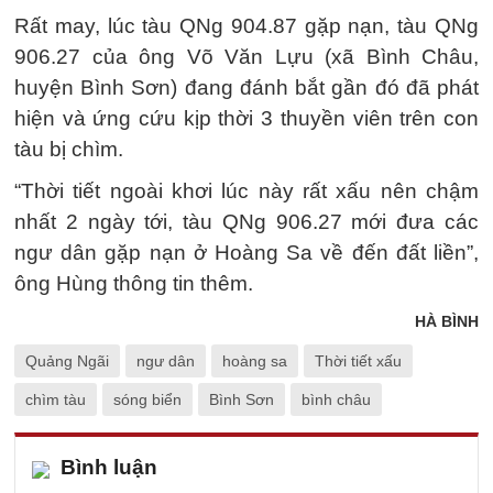
Rất may, lúc tàu QNg 904.87 gặp nạn, tàu QNg
906.27 của ông Võ Văn Lựu (xã Bình Châu,
huyện Bình Sơn) đang đánh bắt gần đó đã phát
hiện và ứng cứu kịp thời 3 thuyền viên trên con
tàu bị chìm.
“Thời tiết ngoài khơi lúc này rất xấu nên chậm
nhất 2 ngày tới, tàu QNg 906.27 mới đưa các
ngư dân gặp nạn ở Hoàng Sa về đến đất liền”,
ông Hùng thông tin thêm.
HÀ BÌNH
Quảng Ngãi
ngư dân
hoàng sa
Thời tiết xấu
chìm tàu
sóng biển
Bình Sơn
bình châu
Bình luận