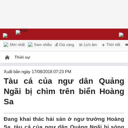
Mới nhất
Xem nhiều
💰 Giá vàng
📅 Lịch âm
☀️ Thời tiết

Thời sự
Xuất bản ngày 17/08/2018 07:23 PM
Tàu cá của ngư dân Quảng
Ngãi bị chìm trên biển Hoàng
Sa
Đang khai thác hải sản ở ngư trường Hoàng
Sa, tàu cá của ngư dân Quảng Ngãi bị sóng