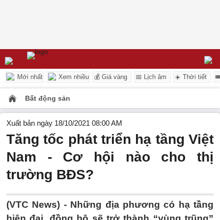
Mới nhất
Xem nhiều
💰 Giá vàng
📅 Lịch âm
☀️ Thời tiết

Bất động sản
Xuất bản ngày 18/10/2021 08:00 AM
Tăng tốc phát triển hạ tầng Việt
Nam - Cơ hội nào cho thị
trường BĐS?
(VTC News) -
Những địa phương có hạ tầng
hiện đại, đồng bộ sẽ trở thành “vùng trũng”