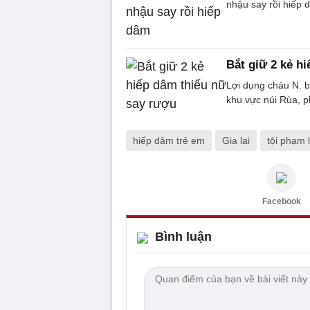
nhậu say rồi hiếp 
Bắt giữ 2 kẻ h
Lợi dụng cháu N. 
khu vực núi Rùa, 
hiếp dâm trẻ em
Gia lai
tội phạm
Facebook
Bình luận