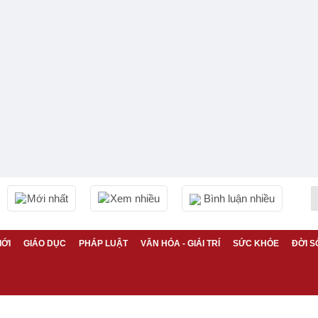
Mới nhất
Xem nhiều
Bình luận nhiều
IỚI
GIÁO DỤC
PHÁP LUẬT
VĂN HÓA - GIẢI TRÍ
SỨC KHỎE
ĐỜI S