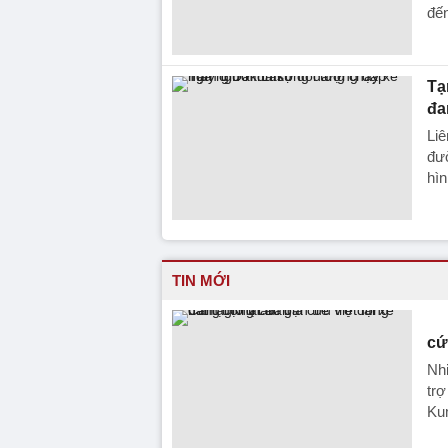
đến
Tạ
đa
Liê
đườ
hìn
TIN MỚI
cứ
Nhi
trợ
Ku