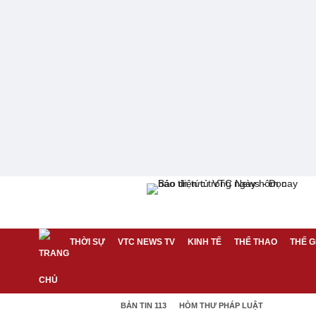
THỜI SỰ
VTC NEWS TV
KINH TẾ
THỂ THAO
THẾ G
BẢN TIN 113
HÒM THƯ PHÁP LUẬT