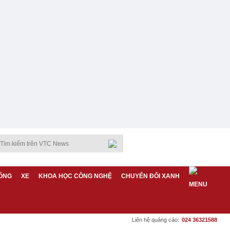
ỐNG
XE
KHOA HỌC CÔNG NGHỆ
CHUYỂN ĐỔI XANH
Liên hệ quảng cáo:
024 36321588