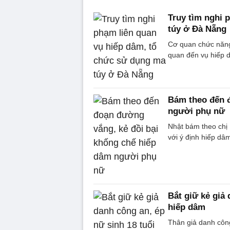
Truy tìm nghi 
túy ở Đà Nẵng
Cơ quan chức năng
quan đến vụ hiếp 
Bám theo đến đ
người phụ nữ
Nhật bám theo chị 
với ý định hiếp dâ
Bắt giữ kẻ giả 
hiếp dâm
Thân giả danh công