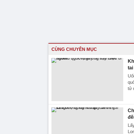
CÙNG CHUYÊN MỤC
Kh
ta
Uố
quố
tử 
Ch
đế
Lấy
Lon