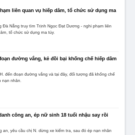
phạm liên quan vụ hiếp dâm, tổ chức sử dụng ma
 Đà Nẵng truy tìm Trịnh Ngọc Đạt Dương - nghi phạm liên
dâm, tổ chức sử dụng ma túy.
oạn đường vắng, kẻ đồi bại khống chế hiếp dâm
H. đến đoạn đường vắng và tại đây, đối tượng đã khống chế
m nạn nhân.
danh công an, ép nữ sinh 18 tuổi nhậu say rồi
 an, yêu cầu chị N. dừng xe kiểm tra, sau đó ép nạn nhân