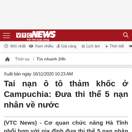
Mới nhất
Xem nhiều
💰 Giá vàng
📅 Lịch âm
☀️ Thời tiết

Thời sự
Tin nhanh 24h
Xuất bản ngày 16/11/2020 10:23 AM
Tai nạn ô tô thảm khốc ở
Campuchia: Đưa thi thể 5 nạn
nhân về nước
(VTC News) -
Cơ quan chức năng Hà Tĩnh
phối hợp với gia đình đưa thi thể 5 nạn nhân