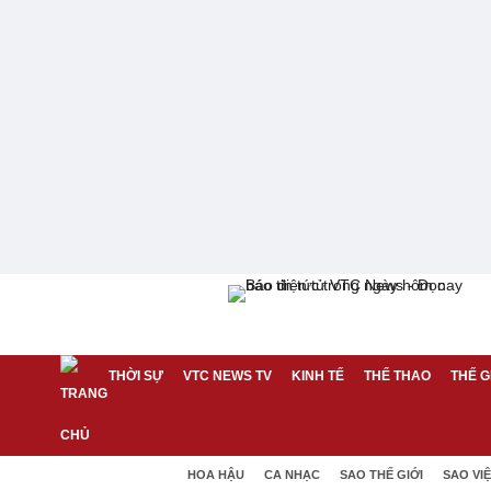
THỜI SỰ
VTC NEWS TV
KINH TẾ
THỂ THAO
THẾ G
HOA HẬU
CA NHẠC
SAO THẾ GIỚI
SAO VI