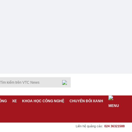
ỐNG
XE
KHOA HỌC CÔNG NGHỆ
CHUYỂN ĐỔI XANH
Liên hệ quảng cáo:
024 36321588