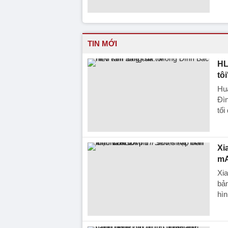
TIN MỚI
HL
tôi
Hu
Đìn
tối
Xi
mA
Xia
bả
hìn