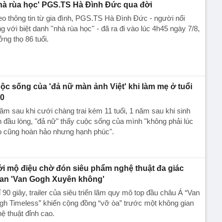
hà rùa học' PGS.TS Hà Đình Đức qua đời
o thông tin từ gia đình, PGS.TS Hà Đình Đức - người nổi
ng với biệt danh ''nhà rùa học'' - đã ra đi vào lúc 4h45 ngày 7/8,
ng thọ 86 tuổi.
ộc sống của 'đả nữ màn ảnh Việt' khi làm mẹ ở tuổi
0
ăm sau khi cưới chàng trai kém 11 tuổi, 1 năm sau khi sinh
 đầu lòng, "đả nữ" thấy cuộc sống của mình "không phải lúc
o cũng hoàn hảo nhưng hạnh phúc".
ới mộ điệu chờ đón siêu phẩm nghệ thuật đa giác
an 'Van Gogh Xuyên không'
 90 giây, trailer của siêu triển lãm quy mô top đầu châu Á “Van
h Timeless” khiến cộng đồng “vỡ òa” trước một không gian
ệ thuật đỉnh cao.