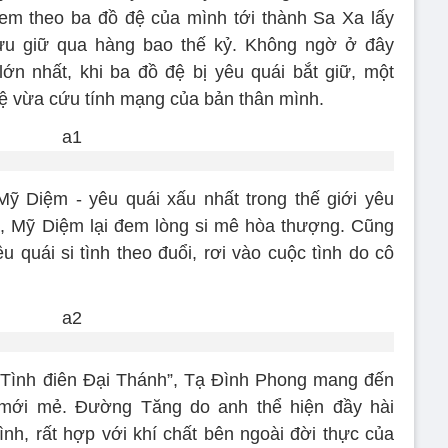
em theo ba đồ đệ của mình tới thành Sa Xa lấy
ưu giữ qua hàng bao thế kỷ. Không ngờ ở đây
n nhất, khi ba đồ đệ bị yêu quái bắt giữ, một
ệ vừa cứu tính mạng của bản thân mình.
 Diệm - yêu quái xấu nhất trong thế giới yêu
g, Mỹ Diệm lại đem lòng si mê hòa thượng. Cũng
u quái si tình theo đuổi, rơi vào cuộc tình do cô
“Tình điên Đại Thánh”, Tạ Đình Phong mang đến
mới mẻ. Đường Tăng do anh thể hiện đầy hài
ình, rất hợp với khí chất bên ngoài đời thực của