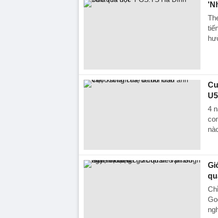
'N
The
tiế
hưở
Cu
U5
4 n
con
nà
Gi
qu
Chỉ
Gog
ngh