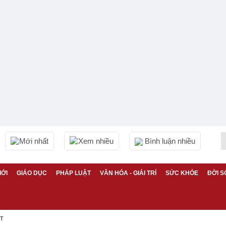
Mới nhất
Xem nhiều
Bình luận nhiều
IỚI
GIÁO DỤC
PHÁP LUẬT
VĂN HÓA - GIẢI TRÍ
SỨC KHỎE
ĐỜI S
ỆT