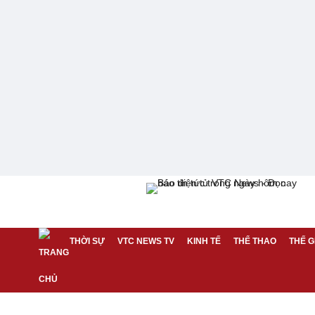
THỜI SỰ
VTC NEWS TV
KINH TẾ
THỂ THAO
THẾ G