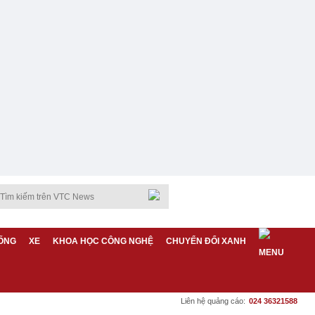
ỐNG
XE
KHOA HỌC CÔNG NGHỆ
CHUYỂN ĐỔI XANH
Liên hệ quảng cáo:
024 36321588