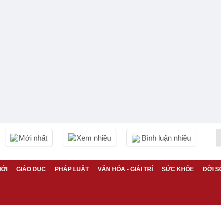
Mới nhất
Xem nhiều
Bình luận nhiều
IỚI
GIÁO DỤC
PHÁP LUẬT
VĂN HÓA - GIẢI TRÍ
SỨC KHỎE
ĐỜI S