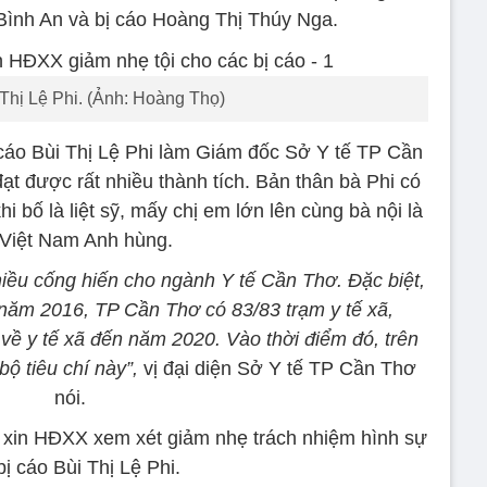
Bình An và bị cáo Hoàng Thị Thúy Nga.
 Thị Lệ Phi. (Ảnh: Hoàng Thọ)
ị cáo Bùi Thị Lệ Phi làm Giám đốc Sở Y tế TP Cần
ạt được rất nhiều thành tích. Bản thân bà Phi có
hi bố là liệt sỹ, mấy chị em lớn lên cùng bà nội là
Việt Nam Anh hùng.
nhiều cống hiến cho ngành Y tế Cần Thơ.
Đặc biệt,
n năm 2016, TP Cần Thơ có 83/83 trạm y tế xã,
 về y tế xã đến năm 2020. Vào thời điểm đó, trên
ộ tiêu chí này”,
vị đại diện Sở Y tế TP Cần Thơ
nói.
 xin HĐXX xem xét giảm nhẹ trách nhiệm hình sự
bị cáo Bùi Thị Lệ Phi.