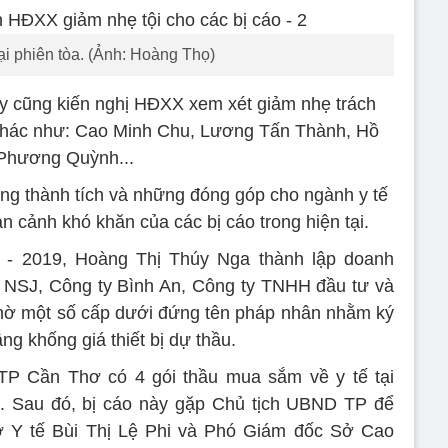
ại phiên tòa. (Ảnh: Hoàng Thọ)
này cũng kiến nghị HĐXX xem xét giảm nhẹ trách
 khác như: Cao Minh Chu, Lương Tấn Thành, Hồ
Phương Quỳnh...
ững thành tích và những đóng góp cho ngành y tế
 cảnh khó khăn của các bị cáo trong hiện tại.
5 - 2019, Hoàng Thị Thúy Nga thành lập doanh
 NSJ, Công ty Bình An, Công ty TNHH đầu tư và
hờ một số cấp dưới đứng tên pháp nhân nhằm ký
g khống giá thiết bị dự thầu.
TP Cần Thơ có 4 gói thầu mua sắm về y tế tại
m. Sau đó, bị cáo này gặp Chủ tịch UBND TP để
ở Y tế Bùi Thị Lệ Phi và Phó Giám đốc Sở Cao