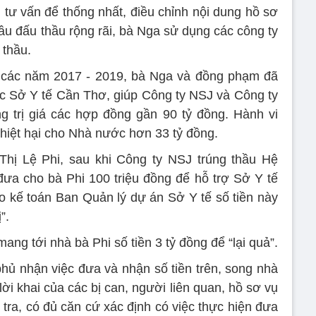
ị tư vấn để thống nhất, điều chỉnh nội dung hồ sơ
hầu đấu thầu rộng rãi, bà Nga sử dụng các công ty
 thầu.
g các năm 2017 - 2019, bà Nga và đồng phạm đã
c Sở Y tế Cần Thơ, giúp Công ty NSJ và Công ty
ng trị giá các hợp đồng gần 90 tỷ đồng. Hành vi
 thiệt hại cho Nhà nước hơn 33 tỷ đồng.
 Thị Lệ Phi, sau khi Công ty NSJ trúng thầu Hệ
ưa cho bà Phi 100 triệu đồng để hỗ trợ Sở Y tế
 kế toán Ban Quản lý dự án Sở Y tế số tiền này
”.
ng tới nhà bà Phi số tiền 3 tỷ đồng để “lại quả”.
 phủ nhận việc đưa và nhận số tiền trên, song nhà
ời khai của các bị can, người liên quan, hồ sơ vụ
 tra, có đủ căn cứ xác định có việc thực hiện đưa