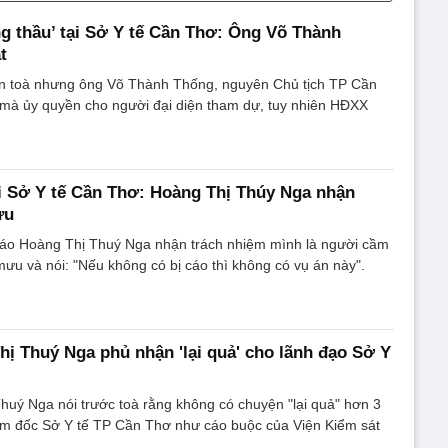
ng thầu’ tại Sở Y tế Cần Thơ: Ông Võ Thành
t
hiên toà nhưng ông Võ Thành Thống, nguyên Chủ tịch TP Cần
mà ủy quyền cho người đại diện tham dự, tuy nhiên HĐXX
ại Sở Y tế Cần Thơ: Hoàng Thị Thúy Nga nhận
ưu
 cáo Hoàng Thị Thuý Nga nhận trách nhiệm mình là người cầm
mưu và nói: "Nếu không có bị cáo thì không có vụ án này".
hị Thuý Nga phủ nhận 'lại quả' cho lãnh đạo Sở Y
huý Nga nói trước toà rằng không có chuyện "lại quả" hơn 3
iám đốc Sở Y tế TP Cần Thơ như cáo buộc của Viện Kiểm sát