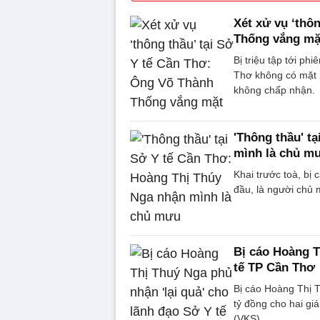
Xét xử vụ ‘thô
Thống vắng mặ
Bị triệu tập tới p
Thơ không có mặt 
không chấp nhận.
'Thông thầu' t
mình là chủ m
Khai trước toà, bị
đầu, là người chủ 
Bị cáo Hoàng T
tế TP Cần Thơ
Bị cáo Hoàng Thị T
tỷ đồng cho hai g
(VKS).