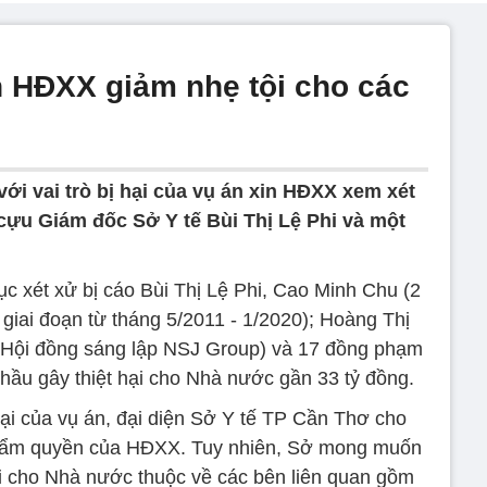
n HĐXX giảm nhẹ tội cho các
ới vai trò bị hại của vụ án xin HĐXX xem xét
cựu Giám đốc Sở Y tế Bùi Thị Lệ Phi và một
c xét xử bị cáo Bùi Thị Lệ Phi, Cao Minh Chu (2
iai đoạn từ tháng 5/2011 - 1/2020); Hoàng Thị
h Hội đồng sáng lập NSJ Group) và 17 đồng phạm
thầu gây thiệt hại cho Nhà nước gần 33 tỷ đồng.
ị hại của vụ án, đại diện Sở Y tế TP Cần Thơ cho
là thẩm quyền của HĐXX. Tuy nhiên, Sở mong muốn
ại cho Nhà nước thuộc về các bên liên quan gồm