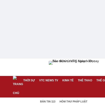
THỜI SỰ
VTC NEWS TV
KINH TẾ
THỂ THAO
THẾ G
BẢN TIN 113
HÒM THƯ PHÁP LUẬT