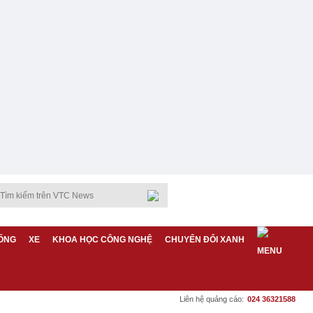
ỐNG
XE
KHOA HỌC CÔNG NGHỆ
CHUYỂN ĐỔI XANH
Liên hệ quảng cáo:
024 36321588