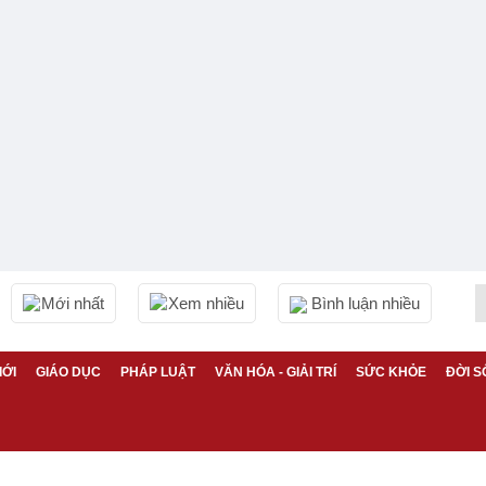
Mới nhất
Xem nhiều
Bình luận nhiều
IỚI
GIÁO DỤC
PHÁP LUẬT
VĂN HÓA - GIẢI TRÍ
SỨC KHỎE
ĐỜI S