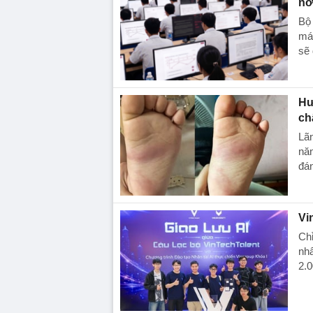
nơ
Bộ 
máy
sẽ 
Hư
ch
Lãn
năn
đán
Vi
Chỉ
nhâ
2.0