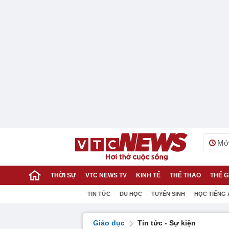
Mới
THỜI SỰ
VTC NEWS TV
KINH TẾ
THỂ THAO
THẾ G
TIN TỨC
DU HỌC
TUYỂN SINH
HỌC TIẾNG
Giáo dục
Tin tức - Sự kiện