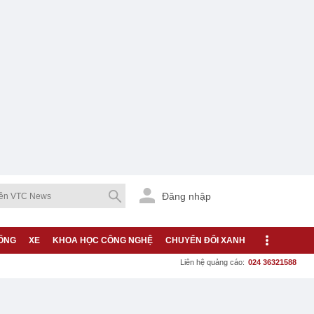
Đăng nhập
ỐNG
XE
KHOA HỌC CÔNG NGHỆ
CHUYỂN ĐỔI XANH
Liên hệ quảng cáo:
024 36321588