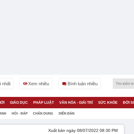
 nhất
Xem nhiều
Bình luận nhiều
IỚI
GIÁO DỤC
PHÁP LUẬT
VĂN HÓA - GIẢI TRÍ
SỨC KHỎE
ĐỜI S
 ANH
HỎI - ĐÁP
CHÂN DUNG
DIỄN ĐÀN
Xuất bản ngày 08/07/2022 08:30 PM