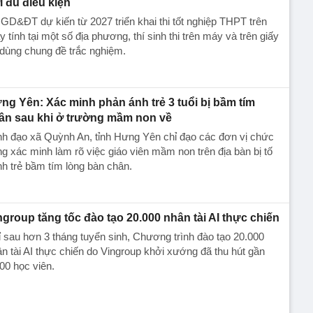
i đủ điều kiện
GD&ĐT dự kiến từ 2027 triển khai thi tốt nghiệp THPT trên
 tính tại một số địa phương, thí sinh thi trên máy và trên giấy
dùng chung đề trắc nghiệm.
ng Yên: Xác minh phản ánh trẻ 3 tuổi bị bầm tím
ân sau khi ở trường mầm non về
h đạo xã Quỳnh An, tỉnh Hưng Yên chỉ đạo các đơn vị chức
g xác minh làm rõ việc giáo viên mầm non trên địa bàn bị tố
h trẻ bầm tím lòng bàn chân.
ngroup tăng tốc đào tạo 20.000 nhân tài AI thực chiến
 sau hơn 3 tháng tuyển sinh, Chương trình đào tạo 20.000
n tài AI thực chiến do Vingroup khởi xướng đã thu hút gần
00 học viên.