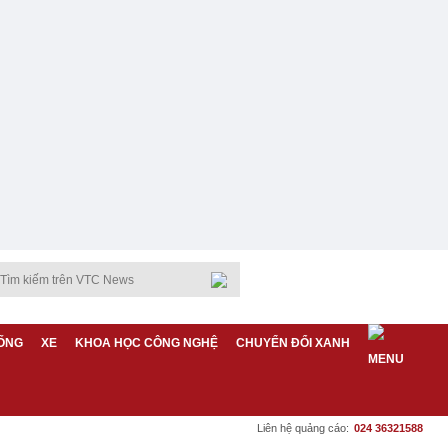
ỐNG
XE
KHOA HỌC CÔNG NGHỆ
CHUYỂN ĐỔI XANH
Liên hệ quảng cáo:
024 36321588