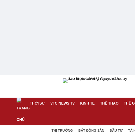
THỜI SỰ
VTC NEWS TV
KINH TẾ
THỂ THAO
THẾ G
THỊ TRƯỜNG
BẤT ĐỘNG SẢN
ĐẦU TƯ
TÀI