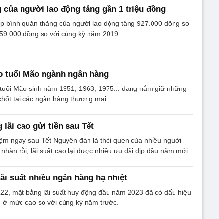
 của người lao động tăng gần 1 triệu đồng
p bình quân tháng của người lao động tăng 927.000 đồng so
759.000 đồng so với cùng kỳ năm 2019.
o tuổi Mão ngành ngân hàng
tuổi Mão sinh năm 1951, 1963, 1975... đang nắm giữ những
 chốt tại các ngân hàng thương mại.
 lãi cao gửi tiền sau Tết
kiệm ngay sau Tết Nguyên đán là thói quen của nhiều người
nhàn rỗi, lãi suất cao lại được nhiều ưu đãi dịp đầu năm mới.
ãi suất nhiều ngân hàng hạ nhiệt
022, mặt bằng lãi suất huy động đầu năm 2023 đã có dấu hiệu
n ở mức cao so với cùng kỳ năm trước.