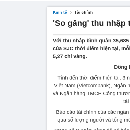
Kinh tế
Tài chính
'So găng' thu nhập 
Với thu nhập bình quân 35,685 
của SJC thời điểm hiện tại, m
5,27 chỉ vàng.
Đồng l
Tính đến thời điểm hiện tại,
Việt Nam (Vietcombank), Ngân h
và Ngân hàng TMCP Công thương
tà
Báo cáo tài chính của các ngâ
qua số lượng người và tổng mứ