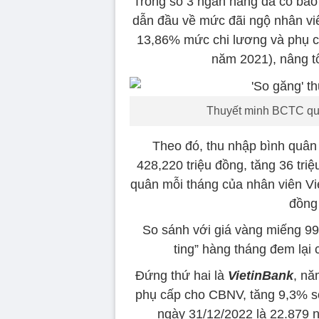
Trong số 3 ngân hàng đã có báo c
dẫn đầu về mức đãi ngộ nhân vi
13,86% mức chi lương và phụ cấ
năm 2021), nâng t
Thuyết minh BCTC qu
Theo đó, thu nhập bình quân
428,220 triệu đồng, tăng 36 tri
quân mỗi tháng của nhân viên Vie
đồng
So sánh với giá vàng miếng 999
ting” hàng tháng đem lại
Đứng thứ hai là
VietinBank
, nă
phụ cấp cho CBNV, tăng 9,3% s
ngày 31/12/2022 là 22.879 