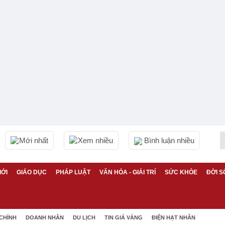
Mới nhất
Xem nhiều
Bình luận nhiều
IỚI
GIÁO DỤC
PHÁP LUẬT
VĂN HÓA - GIẢI TRÍ
SỨC KHỎE
ĐỜI S
 CHÍNH
DOANH NHÂN
DU LỊCH
TIN GIÁ VÀNG
ĐIỆN HẠT NHÂN