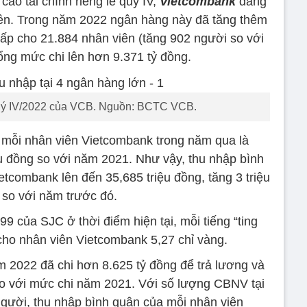
áo tài chính riêng lẻ quý IV,
Vietcombank
đang
ên. Trong năm 2022 ngân hàng này đã tăng thêm
p cho 21.884 nhân viên (tăng 902 người so với
ổng mức chi lên hơn 9.371 tỷ đồng.
ý IV/2022 của VCB. Nguồn: BCTC VCB.
 mỗi nhân viên Vietcombank trong năm qua là
ệu đồng so với năm 2021. Như vậy, thu nhập bình
tcombank lên đến 35,685 triệu đồng, tăng 3 triệu
 so với năm trước đó.
9 của SJC ở thời điểm hiện tại, mỗi tiếng “ting
 cho nhân viên Vietcombank 5,27 chỉ vàng.
m 2022 đã chi hơn 8.625 tỷ đồng để trả lương và
o với mức chi năm 2021. Với số lượng CBNV tại
người, thu nhập bình quân của mỗi nhân viên