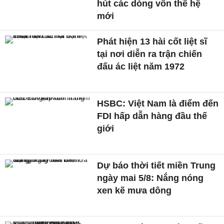
hút các dòng vốn thế hệ
mới
Phát hiện 13 hài cốt liệt sĩ
tại nơi diễn ra trận chiến
đấu ác liệt năm 1972
HSBC: Việt Nam là điểm đến
FDI hấp dẫn hàng đầu thế
giới
Dự báo thời tiết miền Trung
ngày mai 5/8: Nắng nóng
xen kẽ mưa dông