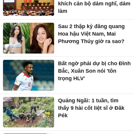
khích cán bộ dám nghĩ, dám
làm
Sau 2 thập kỷ đăng quang
Hoa hậu Việt Nam, Mai
Phương Thúy giờ ra sao?
Bất ngờ phải dự bị cho Đình
Bắc, Xuân Son nói 'tôn
trọng HLV'
Quảng Ngãi: 1 tuần, tìm
thấy 9 hài cốt liệt sĩ ở Đăk
Pék