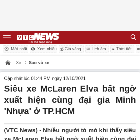
Mới nhất
Xem nhiều
💰 Giá vàng
📅 Lịch âm
☀️ Thời tiết

Xe
Sao và xe
Cập nhật lúc 01:44 PM ngày 12/10/2021
Siêu xe McLaren Elva bất ngờ
xuất hiện cùng đại gia Minh
'Nhựa' ở TP.HCM
(VTC News) -
Nhiều người tò mò khi thấy siêu
xe McLaren Elva bất ngờ xuất hiện cùng đại