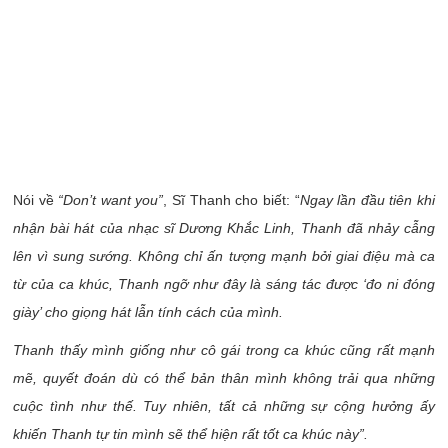
Nói về
“Don’t want you”
, Sĩ Thanh cho biết: “
Ngay lần đầu tiên khi
nhận bài hát của nhạc sĩ Dương Khắc Linh, Thanh đã nhảy cẫng
lên vì sung sướng. Không chỉ ấn tượng mạnh bởi giai điệu mà ca
từ của ca khúc, Thanh ngỡ như đây là sáng tác được ‘đo ni đóng
giày’ cho giọng hát lẫn tính cách của mình.
Thanh thấy mình giống như cô gái trong ca khúc cũng rất mạnh
mẽ, quyết đoán dù có thể bản thân mình không trải qua những
cuộc tình như thế. Tuy nhiên, tất cả những sự cộng hưởng ấy
khiến Thanh tự tin mình sẽ thể hiện rất tốt ca khúc này”.