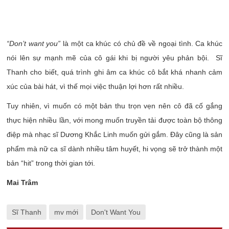
“Don’t want you”
là một ca khúc có chủ đề về ngoại tình. Ca khúc
nói lên sự mạnh mẽ của cô gái khi bị người yêu phản bội. Sĩ
Thanh cho biết, quá trình ghi âm ca khúc cô bắt khá nhanh cảm
xúc của bài hát, vì thế mọi việc thuận lợi hơn rất nhiều.
Tuy nhiên, vì muốn có một bản thu trọn vẹn nên cô đã cố gắng
thực hiện nhiều lần, với mong muốn truyền tải được toàn bộ thông
điệp mà nhạc sĩ Dương Khắc Linh muốn gửi gắm. Đây cũng là sản
phẩm mà nữ ca sĩ dành nhiều tâm huyết, hi vọng sẽ trở thành một
bản “hit” trong thời gian tới.
Mai Trâm
Sĩ Thanh
mv mới
Don't Want You