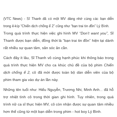
(VTC News) - Sĩ Thanh đã có một MV đáng nhớ cùng các bạn diễn
trong ê-kíp “Chiến dịch chống ế 2” cũng như “bạn trai tin đồn” Lý Bình.
Trong quá trình thực hiện việc ghi hình MV
“Don’t want you”,
Sĩ
Thanh được bạn diễn, đồng thời là “bạn trai tin đồn” hiện tại dành
rất nhiều sự quan tâm, săn sóc ân cần.
Cách đây ít lâu, Sĩ Thanh vô cùng hạnh phúc khi thông báo trong
quá trình thực hiện MV cho ca khúc chủ đề của bộ phim
Chiến
dịch chống ế 2,
cô đã mời được toàn bộ dàn diễn viên của bộ
phim tham gia vào dự án lần này.
Những tên tuổi như: Hiếu Nguyễn, Trương Nhi, Minh Anh... đã hỗ
trợ nhiệt tình cô trong thời gian ghi hình. Tuy nhiên, trong quá
trình nữ ca sĩ thực hiện MV, cô còn nhận được sự quan tâm nhiều
hơn thế cũng từ một bạn diễn trong phim - hot boy Lý Bình.