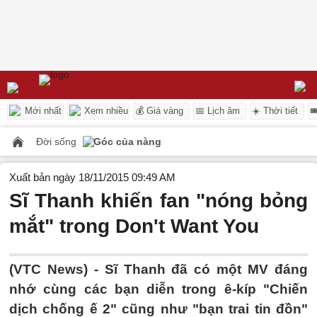
Mới nhất
Xem nhiều
💰 Giá vàng
📅 Lịch âm
☀️ Thời tiết

Đời sống
Góc của nàng
Xuất bản ngày 18/11/2015 09:49 AM
Sĩ Thanh khiến fan "nóng bỏng
mắt" trong Don't Want You
(VTC News) - Sĩ Thanh đã có một MV đáng
nhớ cùng các bạn diễn trong ê-kíp "Chiến
dịch chống ế 2" cũng như "bạn trai tin đồn"