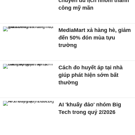
chuyến du lịch nhóm thành
công mỹ mãn
MediaMart xả hàng hè, giảm
đến 50% đón mùa tựu
trường
Cách đo huyết áp tại nhà
giúp phát hiện sớm bất
thường
AI 'khuấy đảo' nhóm Big
Tech trong quý 2/2026