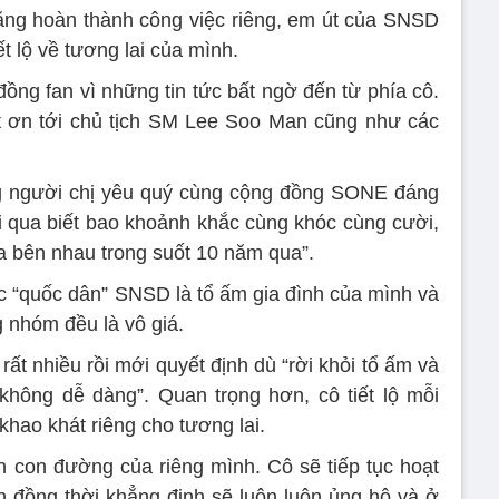
ặng hoàn thành công việc riêng, em út của SNSD
t lộ về tương lai của mình.
 đồng fan vì những tin tức bất ngờ đến từ phía cô.
ết ơn tới chủ tịch SM Lee Soo Man cũng như các
ng người chị yêu quý cùng cộng đồng SONE đáng
ải qua biết bao khoảnh khắc cùng khóc cùng cười,
 bên nhau trong suốt 10 năm qua”.
c “quốc dân” SNSD là tổ ấm gia đình của mình và
 nhóm đều là vô giá.
ất nhiều rồi mới quyết định dù “rời khỏi tổ ấm và
 không dễ dàng”. Quan trọng hơn, cô tiết lộ mỗi
hao khát riêng cho tương lai.
ên con đường của riêng mình. Cô sẽ tiếp tục hoạt
iên đồng thời khẳng định sẽ luôn luôn ủng hộ và ở