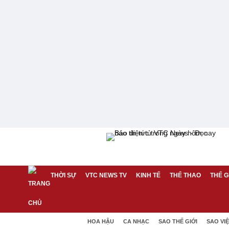
THỜI SỰ
VTC NEWS TV
KINH TẾ
THỂ THAO
THẾ G
HOA HẬU
CA NHẠC
SAO THẾ GIỚI
SAO VI