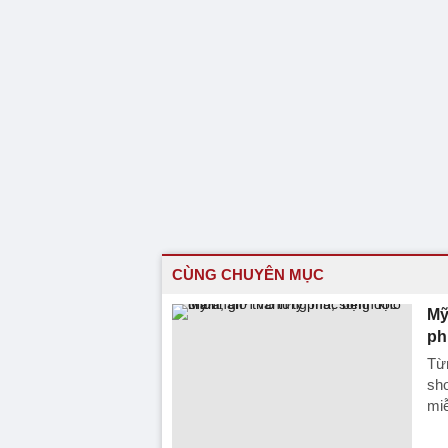
CÙNG CHUYÊN MỤC
Mỹ
ph
Từ
sho
miễ