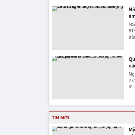
NS
ám
NS
61%
trắ
Qu
cấ
Ng
27/
tổ 
TIN MỚI
Mỹ