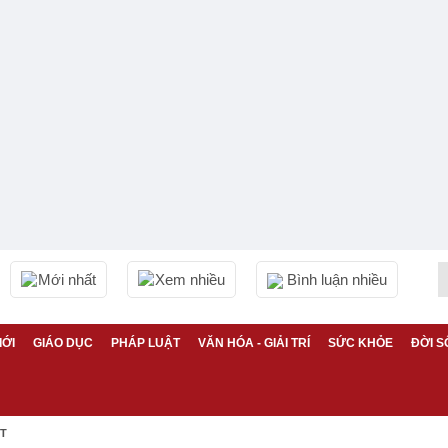
Mới nhất
Xem nhiều
Bình luận nhiều
IỚI
GIÁO DỤC
PHÁP LUẬT
VĂN HÓA - GIẢI TRÍ
SỨC KHỎE
ĐỜI S
ỆT