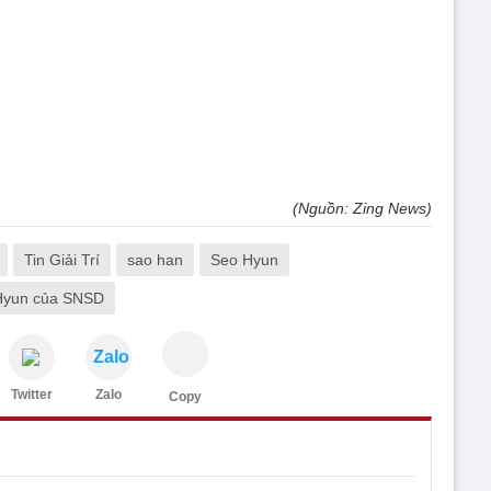
(Nguồn: Zing News)
Tin Giải Trí
sao han
Seo Hyun
 Hyun của SNSD
Zalo
Twitter
Zalo
Copy