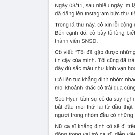
Ngày 03/11, sau nhiều ngày im l
đã đăng lên Instagram bức thư tiế
Trong lá thư này, cô xin lỗi cộng
Bên cạnh đó, cô bày tỏ lòng bi
thành viên SNSD.
Cô viết: “Tôi đã gặp được nhữ
tin cậy của mình. Tôi cũng đã tr
đầy đủ sắc màu như kính vạn hoa
Cô liên tục khẳng định nhóm nhạ
mọi khoảnh khắc cô trải qua cùng
Seo Hyun tâm sự cô đã suy nghĩ r
bắt đầu mọi thứ lại từ đầu thật
người trong nhóm đều có những k
Nữ ca sĩ khẳng định cô sẽ đi tr
động trong vai trò ca sĩ, diễn v