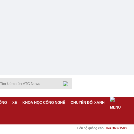
ỐNG
XE
KHOA HỌC CÔNG NGHỆ
CHUYỂN ĐỔI XANH
Liên hệ quảng cáo:
024 36321588