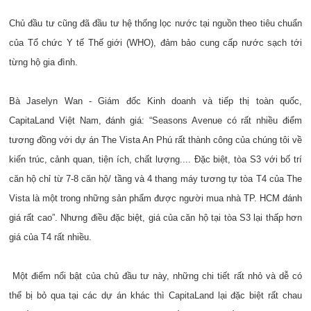
Chủ đầu tư cũng đã đầu tư hệ thống lọc nước tại nguồn theo tiêu chuẩn
của Tổ chức Y tế Thế giới (WHO), đảm bảo cung cấp nước sạch tới
từng hộ gia đình.
Bà Jaselyn Wan - Giám đốc Kinh doanh và tiếp thị toàn quốc,
CapitaLand Việt Nam, đánh giá: “Seasons Avenue có rất nhiều điểm
tương đồng với dự án The Vista An Phú rất thành công của chúng tôi về
kiến trúc, cảnh quan, tiện ích, chất lượng.... Đặc biệt, tòa S3 với bố trí
căn hộ chỉ từ 7-8 căn hộ/ tầng và 4 thang máy tương tự tòa T4 của The
Vista là một trong những sản phẩm được người mua nhà TP. HCM đánh
giá rất cao”. Nhưng điều đặc biệt, giá của căn hộ tại tòa S3 lại thấp hơn
giá của T4 rất nhiều.
Một điểm nổi bật của chủ đầu tư này, những chi tiết rất nhỏ và dễ có
thể bị bỏ qua tại các dự án khác thì CapitaLand lại đặc biệt rất chau