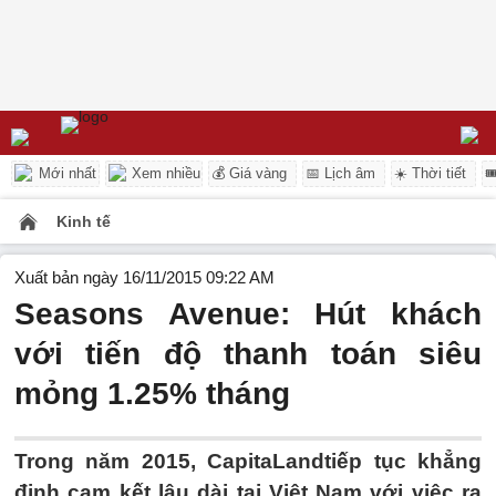
Mới nhất
Xem nhiều
💰 Giá vàng
📅 Lịch âm
☀️ Thời tiết

Kinh tế
Xuất bản ngày 16/11/2015 09:22 AM
Seasons Avenue: Hút khách
với tiến độ thanh toán siêu
mỏng 1.25% tháng
Trong năm 2015, CapitaLandtiếp tục khẳng
định cam kết lâu dài tại Việt Nam với việc ra