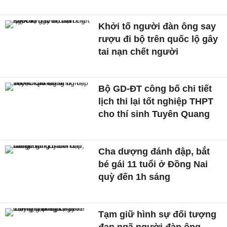
Khởi tố người đàn ông say
rượu đi bộ trên quốc lộ gây
tai nạn chết người
Bộ GD-ĐT công bố chi tiết
lịch thi lại tốt nghiệp THPT
cho thí sinh Tuyên Quang
Cha dượng đánh đập, bắt
bé gái 11 tuổi ở Đồng Nai
quỳ đến 1h sáng
Tạm giữ hình sự đối tượng
đạp ngã người đàn ông