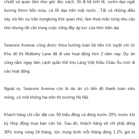
chuốt và quan tâm như góc đọc sách, lối đi bộ tinh tế, vườn dạo ngát
hương thơm bốn mùa, cả lối dạo trên mặt nước…Tất cả những điều
này nói lên sự trân trọngtừng thói quen nhỏ, làm thoả mãn từng nhu cầu
nhỏ nhưng rất cần trong cuộc sống đầy áp lực của thời hiện đại.
Seasons Avenue cũng được thừa hưởng toàn bộ tiện ích tuyệt vời từ
Khu đô thị Mulberry Lane đã đi vào hoạt động hơn 2 năm nay. Dự án
cũng nằm ngay bên cạnh quần thể khu Làng Việt Kiều Châu Âu mới đi
vào hoạt động.
Ngoài ra, Seasons Avenue còn là dự án có tiến độ thanh toán siêu
mỏng, có một không hai trên thị trường Hà Nội.
Khách hàng chỉ cần đặt cọc 50 triệu đồng và đóng trước 20% trước khi
ký Hợp đồng mua bán căn hộ. Sau đó, khách hàng sẽ chỉ phải đóng
30% trong vòng 24 tháng, tức trung bình mỗi tháng đóng 1.2% giá trị