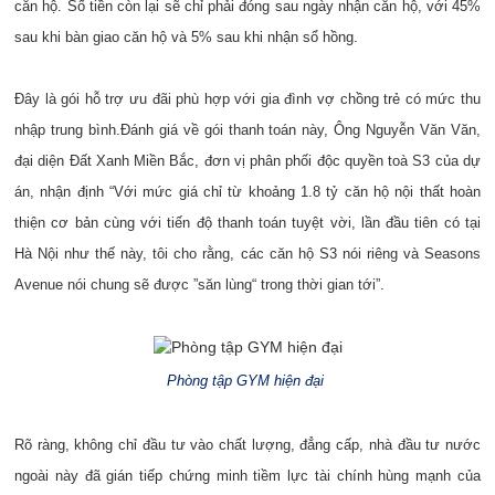
căn hộ. Số tiền còn lại sẽ chỉ phải đóng sau ngày nhận căn hộ, với 45%
sau khi bàn giao căn hộ và 5% sau khi nhận sổ hồng.
Đây là gói hỗ trợ ưu đãi phù hợp với gia đình vợ chồng trẻ có mức thu
nhập trung bình.Đánh giá về gói thanh toán này, Ông Nguyễn Văn Văn,
đại diện Đất Xanh Miền Bắc, đơn vị phân phối độc quyền toà S3 của dự
án, nhận định “Với mức giá chỉ từ khoảng 1.8 tỷ căn hộ nội thất hoàn
thiện cơ bản cùng với tiến độ thanh toán tuyệt vời, lần đầu tiên có tại
Hà Nội như thế này, tôi cho rằng, các căn hộ S3 nói riêng và Seasons
Avenue nói chung sẽ được ”săn lùng“ trong thời gian tới”.
Phòng tập GYM hiện đại
Rõ ràng, không chỉ đầu tư vào chất lượng, đẳng cấp, nhà đầu tư nước
ngoài này đã gián tiếp chứng minh tiềm lực tài chính hùng mạnh của