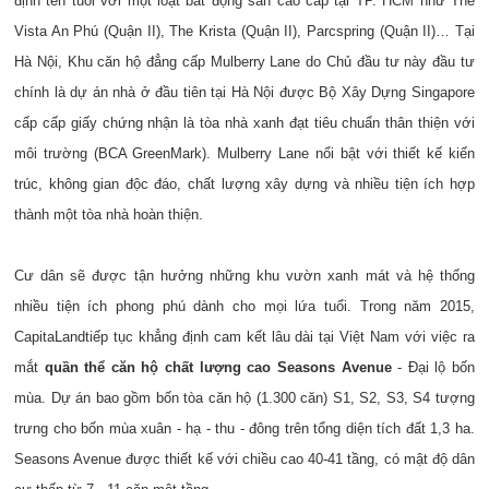
định tên tuổi với một loạt bất động sản cao cấp tại TP. HCM như The
Vista An Phú (Quận II), The Krista (Quận II), Parcspring (Quận II)… Tại
Hà Nội, Khu căn hộ đẳng cấp Mulberry Lane do Chủ đầu tư này đầu tư
chính là dự án nhà ở đầu tiên tại Hà Nội được Bộ Xây Dựng Singapore
cấp cấp giấy chứng nhận là tòa nhà xanh đạt tiêu chuẩn thân thiện với
môi trường (BCA GreenMark). Mulberry Lane nổi bật với thiết kế kiến
trúc, không gian độc đáo, chất lượng xây dựng và nhiều tiện ích hợp
thành một tòa nhà hoàn thiện.
Cư dân sẽ được tận hưởng những khu vườn xanh mát và hệ thống
nhiều tiện ích phong phú dành cho mọi lứa tuổi. Trong năm 2015,
CapitaLandtiếp tục khẳng định cam kết lâu dài tại Việt Nam với việc ra
mắt
quần thể căn hộ chất lượng cao Seasons Avenue
- Đại lộ bốn
mùa. Dự án bao gồm bốn tòa căn hộ (1.300 căn) S1, S2, S3, S4 tượng
trưng cho bốn mùa xuân - hạ - thu - đông trên tổng diện tích đất 1,3 ha.
Seasons Avenue được thiết kế với chiều cao 40-41 tầng, có mật độ dân