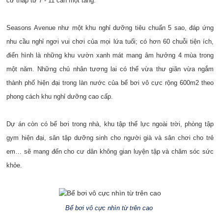
cư thấp từ 7 - 11 căn một tầng.
Seasons Avenue như một khu nghỉ dưỡng tiêu chuẩn 5 sao, đáp ứng
nhu cầu nghỉ ngơi vui chơi của mọi lứa tuổi; có hơn 60 chuỗi tiện ích,
điển hình là những khu vườn xanh mát mang âm hưởng 4 mùa trong
một năm. Những chủ nhân tương lai có thể vừa thư giãn vừa ngắm
thành phố hiện đại trong làn nước của bể bơi vô cực rộng 600m2 theo
phong cách khu nghỉ dưỡng cao cấp.
Dự án còn có bể bơi trong nhà, khu tập thể lực ngoài trời, phòng tập
gym hiện đại, sân tập dưỡng sinh cho người già và sân chơi cho trẻ
em… sẽ mang đến cho cư dân không gian luyện tập và chăm sóc sức
khỏe.
Bể bơi vô cực nhìn từ trên cao