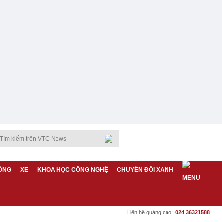
ỐNG
XE
KHOA HỌC CÔNG NGHỆ
CHUYỂN ĐỔI XANH
Liên hệ quảng cáo:
024 36321588