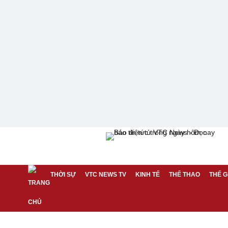
THỜI SỰ
VTC NEWS TV
KINH TẾ
THỂ THAO
THẾ G