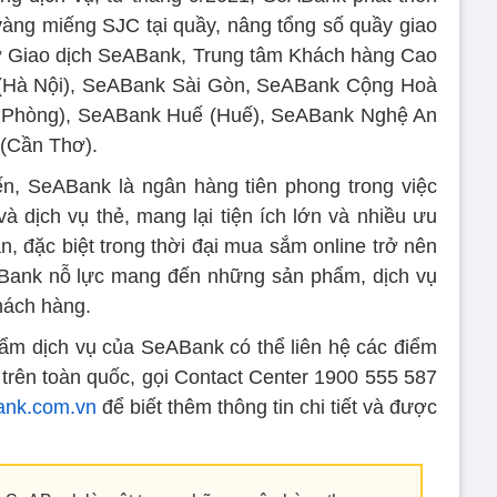
àng miếng SJC tại quầy, nâng tổng số quầy giao
 Sở Giao dịch SeABank, Trung tâm Khách hàng Cao
(Hà Nội), SeABank Sài Gòn, SeABank Cộng Hoà
 Phòng), SeABank Huế (Huế), SeABank Nghệ An
(Cần Thơ).
ến, SeABank là ngân hàng tiên phong trong việc
à dịch vụ thẻ, mang lại tiện ích lớn và nhiều ưu
n, đặc biệt trong thời đại mua sắm online trở nên
ABank nỗ lực mang đến những sản phẩm, dịch vụ
hách hàng.
ẩm dịch vụ của SeABank có thể liên hệ các điểm
trên toàn quốc, gọi Contact Center 1900 555 587
nk.com.vn
để biết thêm thông tin chi tiết và được