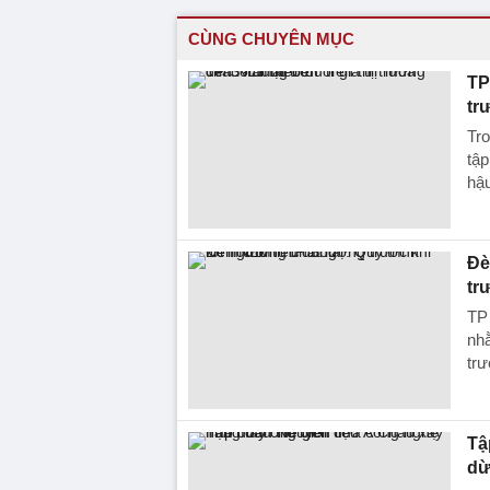
CÙNG CHUYÊN MỤC
TP
tr
Tro
tập
hậ
Đè
tr
TP 
nh
trư
Tậ
dừ