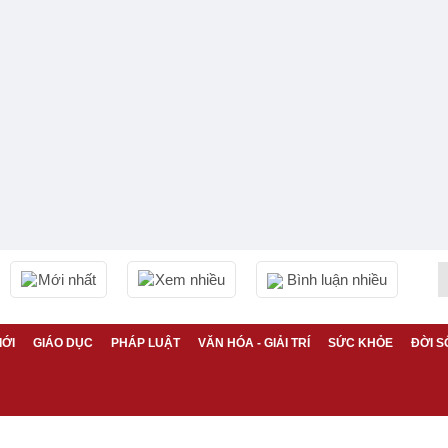
Mới nhất
Xem nhiều
Bình luận nhiều
IỚI
GIÁO DỤC
PHÁP LUẬT
VĂN HÓA - GIẢI TRÍ
SỨC KHỎE
ĐỜI S