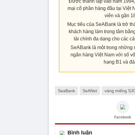
Được thành lập vào năm 1994
mại cổ phần hàng đầu tại Việt 
viên và gần 18
Mục tiêu của SeABank là trở th
khách hàng làm trọng tâm bằng
tài chính đa dạng cho các c
SeABank là một trong những 
ngân hàng Việt Nam với số vố
hạng B1 và đáp
SeaBank
SeANet
vàng miếng SJ
Facebook
Bình luận