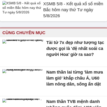
XSMB 5/8 - Kết quả xổ số miền
Bắc hôm nay thứ Tư ngày
5/8/2026
CÙNG CHUYÊN MỤC
Tài tử 7x đẹp như tượng tạc
được gọi là 'đệ nhất soái ca
người Hoa' giờ ra sao?
Nam thần lai từng 'làm mưa
làm gió' khắp châu Á, U60
làm nông dân, sống ẩn dật
Nam thần TVB mệnh danh