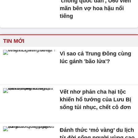
'chồng quốc dân', U60 viên
mãn bên vợ hoa hậu nổi
tiếng
TIN MỚI
Vì sao cả Trung Đông cùng
lúc gánh 'bão lửa'?
Vết nhơ phản cha hại tộc
khiến hổ tướng của Lưu Bị
sống tủi nhục, chết cô đơn
Đánh thức ‘mỏ vàng’ du lịch
từ đời sống người vùng cao