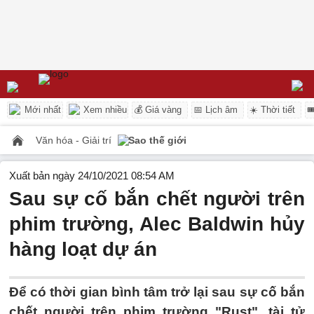
Mới nhất
Xem nhiều
💰 Giá vàng
📅 Lịch âm
☀️ Thời tiết

Văn hóa - Giải trí
Sao thế giới
Xuất bản ngày 24/10/2021 08:54 AM
Sau sự cố bắn chết người trên
phim trường, Alec Baldwin hủy
hàng loạt dự án
Để có thời gian bình tâm trở lại sau sự cố bắn
chết người trên phim trường "Rust", tài tử