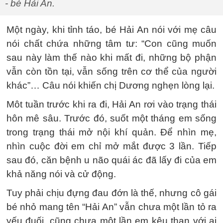
- bé Hải An.
Một ngày, khi tỉnh táo, bé Hải An nói với mẹ câu
nói chất chứa những tâm tư: “Con cũng muốn
sau này làm thế nào khi mất đi, những bộ phận
vẫn còn tồn tại, vẫn sống trên cơ thể của người
khác”… Câu nói khiến chị Dương nghẹn lòng lại.
Môt tuần trước khi ra đi, Hải An rơi vào trạng thái
hôn mê sâu. Trước đó, suốt một tháng em sống
trong trạng thái mở nội khí quản. Để nhìn mẹ,
nhìn cuộc đời em chỉ mở mắt được 3 lần. Tiếp
sau đó, căn bệnh u não quái ác đã lấy đi của em
khả năng nói và cử động.
Tuy phải chịu đựng đau đớn là thế, nhưng cô gái
bé nhỏ mang tên “Hải An” vẫn chưa một lần tỏ ra
yếu đuối, cũng chưa một lần em kêu than với ai