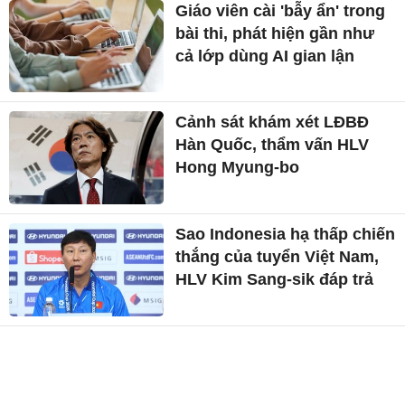
Giáo viên cài 'bẫy ẩn' trong
bài thi, phát hiện gần như
cả lớp dùng AI gian lận
Cảnh sát khám xét LĐBĐ
Hàn Quốc, thẩm vấn HLV
Hong Myung-bo
Sao Indonesia hạ thấp chiến
thắng của tuyển Việt Nam,
HLV Kim Sang-sik đáp trả